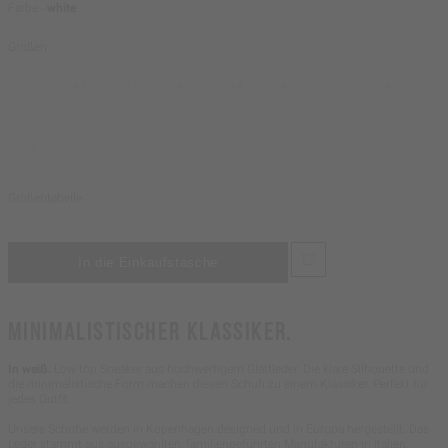
Farbe -
white
Größen
40
41
42
43
44
45
46
47
48
Größentabelle
MINIMALISTISCHER KLASSIKER.
In weiß.
Low-top Sneaker aus hochwertigem Glattleder. Die klare Silhouette und
die minimalistische Form machen diesen Schuh zu einem Klassiker. Perfekt für
jedes Outfit.
Unsere Schuhe werden in Kopenhagen designed und in Europa hergestellt. Das
Leder stammt aus ausgewählten, familiengeführten Manufakturen in Italien.