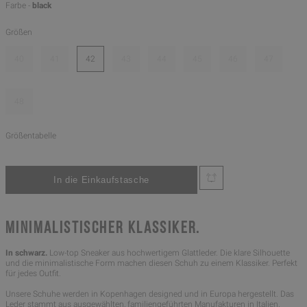
Farbe -
black
Größen
40
41
42
43
44
45
46
47
48
Größentabelle
MINIMALISTISCHER KLASSIKER.
In schwarz.
Low-top Sneaker aus hochwertigem Glattleder. Die klare Silhouette
und die minimalistische Form machen diesen Schuh zu einem Klassiker. Perfekt
für jedes Outfit.
Unsere Schuhe werden in Kopenhagen designed und in Europa hergestellt. Das
Leder stammt aus ausgewählten, familiengeführten Manufakturen in Italien.