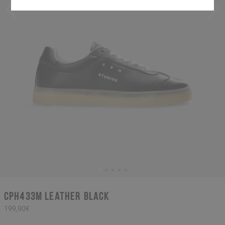
CPH433M leather black
199,90€