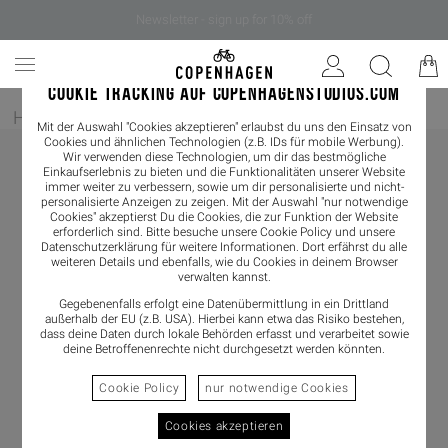
Newsletter - sign up for 10% off
COOKIE TRACKING AUF COPENHAGENSTUDIOS.COM
Home
/
Herren
/
Sneaker
Mit der Auswahl "Cookies akzeptieren" erlaubst du uns den Einsatz von
Cookies und ähnlichen Technologien (z.B. IDs für mobile Werbung).
Wir verwenden diese Technologien, um dir das bestmögliche
Einkaufserlebnis zu bieten und die Funktionalitäten unserer Website
immer weiter zu verbessern, sowie um dir personalisierte und nicht-
personalisierte Anzeigen zu zeigen. Mit der Auswahl "nur notwendige
Cookies" akzeptierst Du die Cookies, die zur Funktion der Website
erforderlich sind. Bitte besuche unsere Cookie Policy und unsere
Datenschutzerklärung
für weitere Informationen. Dort erfährst du alle
weiteren Details und ebenfalls, wie du Cookies in deinem Browser
verwalten kannst.
Gegebenenfalls erfolgt eine Datenübermittlung in ein Drittland
außerhalb der EU (z.B. USA). Hierbei kann etwa das Risiko bestehen,
dass deine Daten durch lokale Behörden erfasst und verarbeitet sowie
deine Betroffenenrechte nicht durchgesetzt werden könnten.
Cookie Policy
nur notwendige Cookies
Cookies akzeptieren