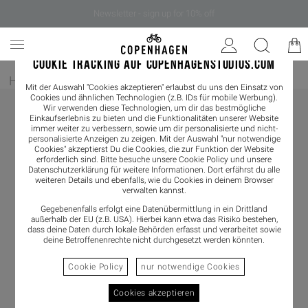
Newsletter - sign up for 10% off
COOKIE TRACKING AUF COPENHAGENSTUDIOS.COM
Home
/
Damen
/
Pumps
Mit der Auswahl "Cookies akzeptieren" erlaubst du uns den Einsatz von
Cookies und ähnlichen Technologien (z.B. IDs für mobile Werbung).
Wir verwenden diese Technologien, um dir das bestmögliche
Einkaufserlebnis zu bieten und die Funktionalitäten unserer Website
immer weiter zu verbessern, sowie um dir personalisierte und nicht-
personalisierte Anzeigen zu zeigen. Mit der Auswahl "nur notwendige
Cookies" akzeptierst Du die Cookies, die zur Funktion der Website
erforderlich sind. Bitte besuche unsere Cookie Policy und unsere
Datenschutzerklärung
für weitere Informationen. Dort erfährst du alle
weiteren Details und ebenfalls, wie du Cookies in deinem Browser
verwalten kannst.
Gegebenenfalls erfolgt eine Datenübermittlung in ein Drittland
außerhalb der EU (z.B. USA). Hierbei kann etwa das Risiko bestehen,
dass deine Daten durch lokale Behörden erfasst und verarbeitet sowie
deine Betroffenenrechte nicht durchgesetzt werden könnten.
Cookie Policy
nur notwendige Cookies
Cookies akzeptieren