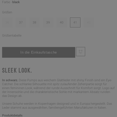
Farbe -
black
Größen
36
37
38
39
40
41
42
Größentabelle
SLEEK LOOK.
In schwarz.
Diese Pumps aus weichem Glattleder mit shiny Finish sind ein Eye-
Catcher. Die schlanke Silhouette mit spitz zulaufender Zehenpartie sorgt für
einen femininen Look, während der runde Ausschnitt für Komfort sorgt. Logo auf
der Innensohle und die charakteristische Sohle mit markantem Absatz runden
das Design ab.
Unsere Schuhe werden in Kopenhagen designed und in Europa hergestellt. Das
Leder stammt aus ausgewählten, familiengeführten Manufakturen in Italien.
Produktdetails