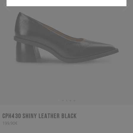
CPH430 shiny leather black
199,90€