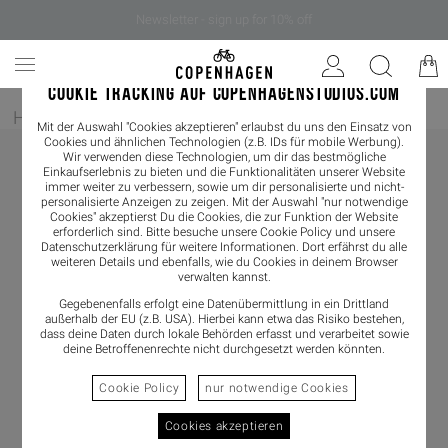
Newsletter - sign up for 10% off
COOKIE TRACKING AUF COPENHAGENSTUDIOS.COM
Home
/
Damen
/
Ballerina
Mit der Auswahl "Cookies akzeptieren" erlaubst du uns den Einsatz von
Cookies und ähnlichen Technologien (z.B. IDs für mobile Werbung).
Wir verwenden diese Technologien, um dir das bestmögliche
Einkaufserlebnis zu bieten und die Funktionalitäten unserer Website
immer weiter zu verbessern, sowie um dir personalisierte und nicht-
personalisierte Anzeigen zu zeigen. Mit der Auswahl "nur notwendige
Cookies" akzeptierst Du die Cookies, die zur Funktion der Website
erforderlich sind. Bitte besuche unsere Cookie Policy und unsere
Datenschutzerklärung
für weitere Informationen. Dort erfährst du alle
weiteren Details und ebenfalls, wie du Cookies in deinem Browser
verwalten kannst.
Gegebenenfalls erfolgt eine Datenübermittlung in ein Drittland
außerhalb der EU (z.B. USA). Hierbei kann etwa das Risiko bestehen,
dass deine Daten durch lokale Behörden erfasst und verarbeitet sowie
deine Betroffenenrechte nicht durchgesetzt werden könnten.
Cookie Policy
nur notwendige Cookies
Cookies akzeptieren