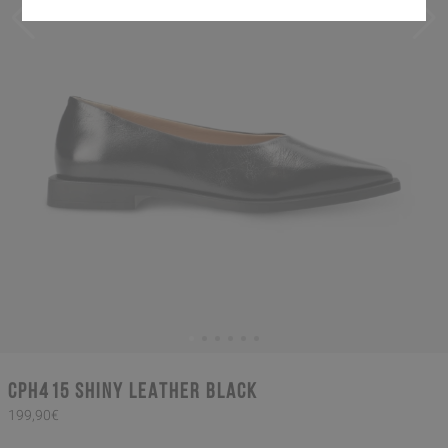
CPH415 shiny leather black
199,90€