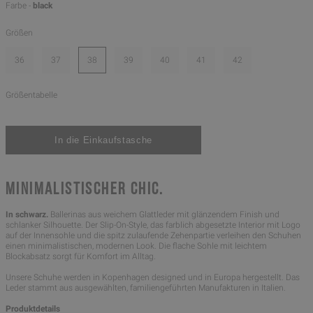
Farbe -
black
Größen
36
37
38
39
40
41
42
Größentabelle
MINIMALISTISCHER CHIC.
In schwarz.
Ballerinas aus weichem Glattleder mit glänzendem Finish und
schlanker Silhouette. Der Slip-On-Style, das farblich abgesetzte Interior mit Logo
auf der Innensohle und die spitz zulaufende Zehenpartie verleihen den Schuhen
einen minimalistischen, modernen Look. Die flache Sohle mit leichtem
Blockabsatz sorgt für Komfort im Alltag.
Unsere Schuhe werden in Kopenhagen designed und in Europa hergestellt. Das
Leder stammt aus ausgewählten, familiengeführten Manufakturen in Italien.
Produktdetails