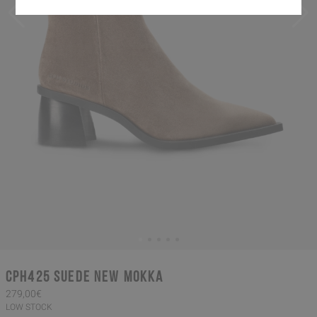
CPH425 suede new mokka
279,00€
LOW STOCK