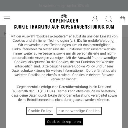
Newsletter - sign up for 10% off
COOKIE TRACKING AUF COPENHAGENSTUDIOS.COM
Home
/
Damen
/
Boots
/
Heeled Boots
Mit der Auswahl "Cookies akzeptieren" erlaubst du uns den Einsatz von
Cookies und ähnlichen Technologien (z.B. IDs für mobile Werbung).
Wir verwenden diese Technologien, um dir das bestmögliche
Einkaufserlebnis zu bieten und die Funktionalitäten unserer Website
immer weiter zu verbessern, sowie um dir personalisierte und nicht-
personalisierte Anzeigen zu zeigen. Mit der Auswahl "nur notwendige
Cookies" akzeptierst Du die Cookies, die zur Funktion der Website
erforderlich sind. Bitte besuche unsere Cookie Policy und unsere
Datenschutzerklärung
für weitere Informationen. Dort erfährst du alle
weiteren Details und ebenfalls, wie du Cookies in deinem Browser
verwalten kannst.
Gegebenenfalls erfolgt eine Datenübermittlung in ein Drittland
außerhalb der EU (z.B. USA). Hierbei kann etwa das Risiko bestehen,
dass deine Daten durch lokale Behörden erfasst und verarbeitet sowie
deine Betroffenenrechte nicht durchgesetzt werden könnten.
Cookie Policy
nur notwendige Cookies
Cookies akzeptieren