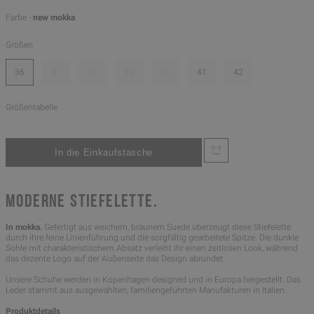
Farbe -
new mokka
Größen
36
37
38
39
40
41
42
Größentabelle
MODERNE STIEFELETTE.
In mokka.
Gefertigt aus weichem, braunem Suede überzeugt diese Stiefelette
durch ihre feine Linienführung und die sorgfältig gearbeitete Spitze. Die dunkle
Sohle mit charakteristischem Absatz verleiht ihr einen zeitlosen Look, während
das dezente Logo auf der Außenseite das Design abrundet.
Unsere Schuhe werden in Kopenhagen designed und in Europa hergestellt. Das
Leder stammt aus ausgewählten, familiengeführten Manufakturen in Italien.
Produktdetails