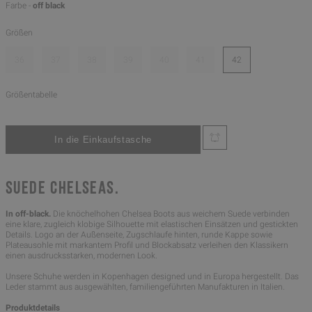
Farbe -
off black
Größen
36
37
38
39
40
41
42
Größentabelle
SUEDE CHELSEAS.
In off-black.
Die knöchelhohen Chelsea Boots aus weichem Suede verbinden
eine klare, zugleich klobige Silhouette mit elastischen Einsätzen und gestickten
Details. Logo an der Außenseite, Zugschlaufe hinten, runde Kappe sowie
Plateausohle mit markantem Profil und Blockabsatz verleihen den Klassikern
einen ausdrucksstarken, modernen Look.
Unsere Schuhe werden in Kopenhagen designed und in Europa hergestellt. Das
Leder stammt aus ausgewählten, familiengeführten Manufakturen in Italien.
Produktdetails