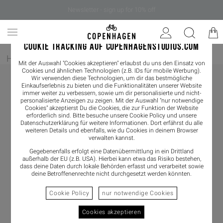
Newsletter - sign up for 10% off
COOKIE TRACKING AUF COPENHAGENSTUDIOS.COM
Home
/
Damen
/
Boots
/
Chelseaboot
Mit der Auswahl "Cookies akzeptieren" erlaubst du uns den Einsatz von
Cookies und ähnlichen Technologien (z.B. IDs für mobile Werbung).
Wir verwenden diese Technologien, um dir das bestmögliche
Einkaufserlebnis zu bieten und die Funktionalitäten unserer Website
immer weiter zu verbessern, sowie um dir personalisierte und nicht-
personalisierte Anzeigen zu zeigen. Mit der Auswahl "nur notwendige
Cookies" akzeptierst Du die Cookies, die zur Funktion der Website
erforderlich sind. Bitte besuche unsere Cookie Policy und unsere
Datenschutzerklärung
für weitere Informationen. Dort erfährst du alle
weiteren Details und ebenfalls, wie du Cookies in deinem Browser
verwalten kannst.
Gegebenenfalls erfolgt eine Datenübermittlung in ein Drittland
außerhalb der EU (z.B. USA). Hierbei kann etwa das Risiko bestehen,
dass deine Daten durch lokale Behörden erfasst und verarbeitet sowie
deine Betroffenenrechte nicht durchgesetzt werden könnten.
Cookie Policy
nur notwendige Cookies
Cookies akzeptieren