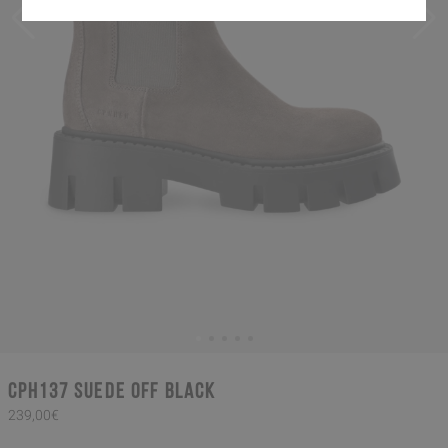
CPH137 suede off black
239,00€