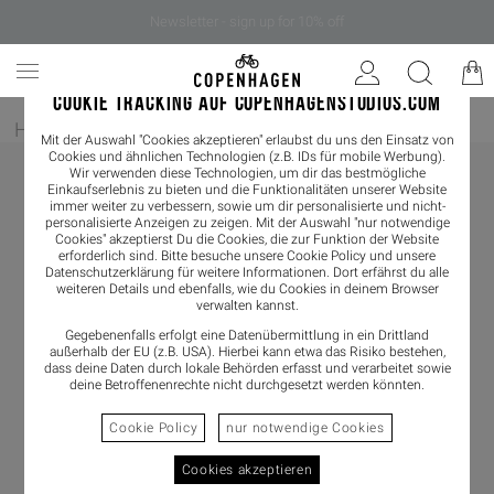
Newsletter - sign up for 10% off
COOKIE TRACKING AUF COPENHAGENSTUDIOS.COM
Home
/
Damen
/
Boots
/
Chelseaboot
Mit der Auswahl "Cookies akzeptieren" erlaubst du uns den Einsatz von
Cookies und ähnlichen Technologien (z.B. IDs für mobile Werbung).
Wir verwenden diese Technologien, um dir das bestmögliche
Einkaufserlebnis zu bieten und die Funktionalitäten unserer Website
immer weiter zu verbessern, sowie um dir personalisierte und nicht-
personalisierte Anzeigen zu zeigen. Mit der Auswahl "nur notwendige
Cookies" akzeptierst Du die Cookies, die zur Funktion der Website
erforderlich sind. Bitte besuche unsere Cookie Policy und unsere
Datenschutzerklärung
für weitere Informationen. Dort erfährst du alle
weiteren Details und ebenfalls, wie du Cookies in deinem Browser
verwalten kannst.
Gegebenenfalls erfolgt eine Datenübermittlung in ein Drittland
außerhalb der EU (z.B. USA). Hierbei kann etwa das Risiko bestehen,
dass deine Daten durch lokale Behörden erfasst und verarbeitet sowie
deine Betroffenenrechte nicht durchgesetzt werden könnten.
Cookie Policy
nur notwendige Cookies
Cookies akzeptieren