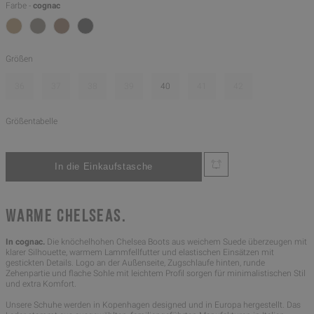
Farbe -
cognac
Größen
36
37
38
39
40
41
42
Größentabelle
WARME CHELSEAS.
In cognac.
Die knöchelhohen Chelsea Boots aus weichem Suede überzeugen mit
klarer Silhouette, warmem Lammfellfutter und elastischen Einsätzen mit
gestickten Details. Logo an der Außenseite, Zugschlaufe hinten, runde
Zehenpartie und flache Sohle mit leichtem Profil sorgen für minimalistischen Stil
und extra Komfort.
Unsere Schuhe werden in Kopenhagen designed und in Europa hergestellt. Das