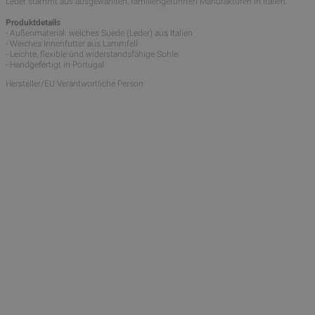
Leder stammt aus ausgewählten, familiengeführten Manufakturen in Italien.
Produktdetails
- Außenmaterial: weiches Suede (Leder) aus Italien
- Weiches Innenfutter aus Lammfell
- Leichte, flexible und widerstandsfähige Sohle
- Handgefertigt in Portugal
Hersteller/EU Verantwortliche Person