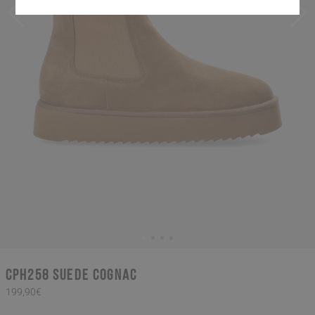
CPH258 suede cognac
199,90€