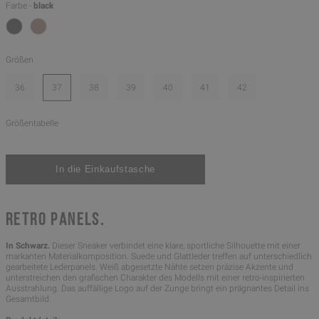
Farbe -
black
Größen
36
37
38
39
40
41
42
Größentabelle
RETRO PANELS.
In Schwarz.
Dieser Sneaker verbindet eine klare, sportliche Silhouette mit einer
markanten Materialkomposition. Suede und Glattleder treffen auf unterschiedlich
gearbeitete Lederpanels. Weiß abgesetzte Nähte setzen präzise Akzente und
unterstreichen den grafischen Charakter des Modells mit einer retro-inspirierten
Ausstrahlung. Das auffällige Logo auf der Zunge bringt ein prägnantes Detail ins
Gesamtbild.