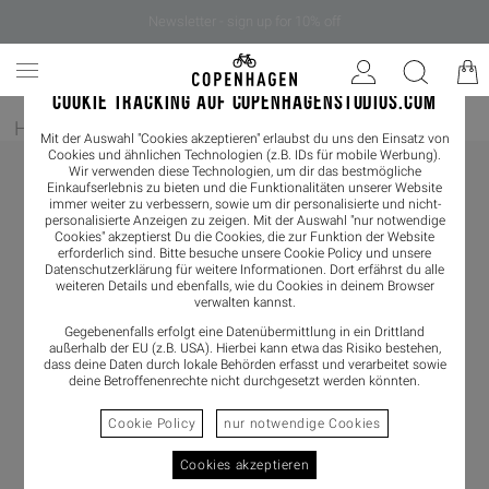
Newsletter - sign up for 10% off
COOKIE TRACKING AUF COPENHAGENSTUDIOS.COM
Home
/
Herren
/
Sneaker
Mit der Auswahl "Cookies akzeptieren" erlaubst du uns den Einsatz von
Cookies und ähnlichen Technologien (z.B. IDs für mobile Werbung).
Wir verwenden diese Technologien, um dir das bestmögliche
Einkaufserlebnis zu bieten und die Funktionalitäten unserer Website
immer weiter zu verbessern, sowie um dir personalisierte und nicht-
personalisierte Anzeigen zu zeigen. Mit der Auswahl "nur notwendige
Cookies" akzeptierst Du die Cookies, die zur Funktion der Website
erforderlich sind. Bitte besuche unsere Cookie Policy und unsere
Datenschutzerklärung
für weitere Informationen. Dort erfährst du alle
weiteren Details und ebenfalls, wie du Cookies in deinem Browser
verwalten kannst.
Gegebenenfalls erfolgt eine Datenübermittlung in ein Drittland
außerhalb der EU (z.B. USA). Hierbei kann etwa das Risiko bestehen,
dass deine Daten durch lokale Behörden erfasst und verarbeitet sowie
deine Betroffenenrechte nicht durchgesetzt werden könnten.
Cookie Policy
nur notwendige Cookies
Cookies akzeptieren