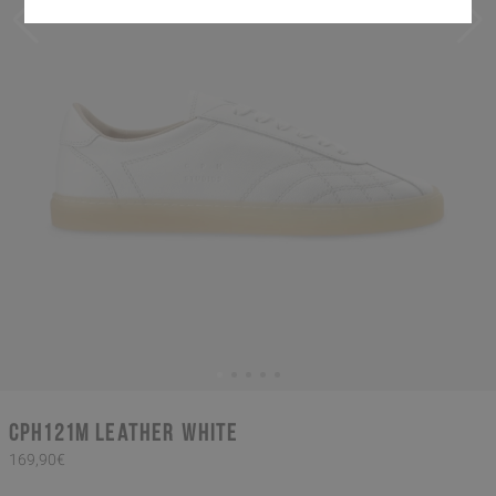
CPH121M leather white
169,90€