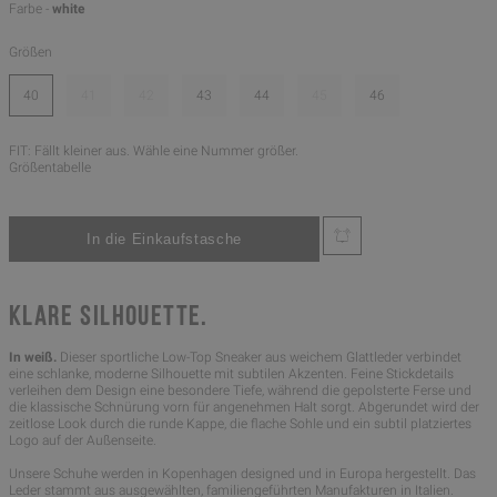
Farbe -
white
Größen
40
41
42
43
44
45
46
FIT: Fällt kleiner aus. Wähle eine Nummer größer.
Größentabelle
KLARE SILHOUETTE.
In weiß.
Dieser sportliche Low-Top Sneaker aus weichem Glattleder verbindet
eine schlanke, moderne Silhouette mit subtilen Akzenten. Feine Stickdetails
verleihen dem Design eine besondere Tiefe, während die gepolsterte Ferse und
die klassische Schnürung vorn für angenehmen Halt sorgt. Abgerundet wird der
zeitlose Look durch die runde Kappe, die flache Sohle und ein subtil platziertes
Logo auf der Außenseite.
Unsere Schuhe werden in Kopenhagen designed und in Europa hergestellt. Das
Leder stammt aus ausgewählten, familiengeführten Manufakturen in Italien.