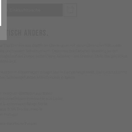
ISTISCH ANDERS.
w-Top Sneaker aus Glattleder überzeugen mit minimalistischer Silhouette,
ails und tonalen Schnürsenkeln. Dezentes goldfarbenes Branding an der
 Label auf der Zunge setzen feine Akzente – ein Sneaker-Style, der den Fokus
iche legt.
werden in Kopenhagen designt und in Europa hergestellt. Das Leder stammt
n, familiengeführten Manufakturen in Italien.
: Weiches Glattleder aus Italien
 herausnehmbare Innensohle aus Leder
ible & widerstandsfähige Sohle
l aus 100% Bio-Baumwolle
 in Portugal
Verantwortliche Person