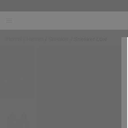
Home
/
Herren
/
Sneaker
/
Sneaker Low