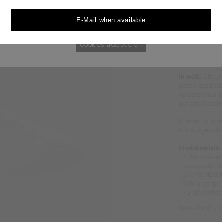
durchgesetzt werden könnten.
E-Mail when available
Cookie Policy
nur notwendige Cookies
Cookies akzeptieren
MINIMAL
In weiß.
Die Lo
gestickten Det
Außenseite und
auf das Wesentl
Unsere Schuhe 
aus ausgewählte
Produktdetails
- Außenmaterial
- Gepolsterte,
- Leichte, flex
- Schnürsenke
- Handgefertigt
Hersteller/EU 