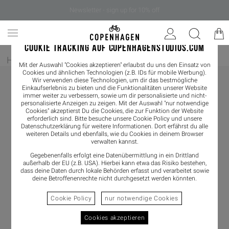
Newsletter - sign up for 10% off
COOKIE TRACKING AUF COPENHAGENSTUDIOS.COM
Home
/
Bekleidung
/
Pants & Skirts
/
Shorts
Mit der Auswahl "Cookies akzeptieren" erlaubst du uns den Einsatz von
Cookies und ähnlichen Technologien (z.B. IDs für mobile Werbung).
Wir verwenden diese Technologien, um dir das bestmögliche
Einkaufserlebnis zu bieten und die Funktionalitäten unserer Website
immer weiter zu verbessern, sowie um dir personalisierte und nicht-
personalisierte Anzeigen zu zeigen. Mit der Auswahl "nur notwendige
Cookies" akzeptierst Du die Cookies, die zur Funktion der Website
erforderlich sind. Bitte besuche unsere Cookie Policy und unsere
Datenschutzerklärung
für weitere Informationen. Dort erfährst du alle
weiteren Details und ebenfalls, wie du Cookies in deinem Browser
verwalten kannst.
Gegebenenfalls erfolgt eine Datenübermittlung in ein Drittland
außerhalb der EU (z.B. USA). Hierbei kann etwa das Risiko bestehen,
dass deine Daten durch lokale Behörden erfasst und verarbeitet sowie
deine Betroffenenrechte nicht durchgesetzt werden könnten.
Cookie Policy
nur notwendige Cookies
Cookies akzeptieren