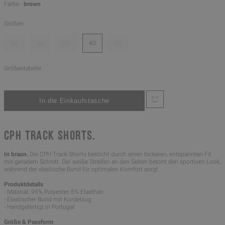
Farbe -
brown
Größen
34
36
38
40
42
Größentabelle
CPH TRACK SHORTS.
In braun.
Die CPH Track Shorts besticht durch einen lockeren, entspannten Fit
mit geradem Schnitt. Der weiße Streifen an den Seiten betont den sportiven Look,
während der elastische Bund für optimalen Komfort sorgt.
Produktdetails
- Material: 95% Polyester, 5% Elasthan
- Elastischer Bund mit Kordelzug
- Handgefertigt in Portugal
Größe & Passform