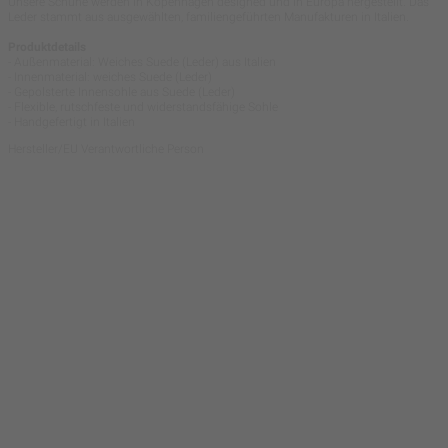
Unsere Schuhe werden in Kopenhagen designed und in Europa hergestellt. Das
Leder stammt aus ausgewählten, familiengeführten Manufakturen in Italien.
Produktdetails
- Außenmaterial: Weiches Suede (Leder) aus Italien
- Innenmaterial: weiches Suede (Leder)
- Gepolsterte Innensohle aus Suede (Leder)
- Flexible, rutschfeste und widerstandsfähige Sohle
- Handgefertigt in Italien
Hersteller/EU Verantwortliche Person