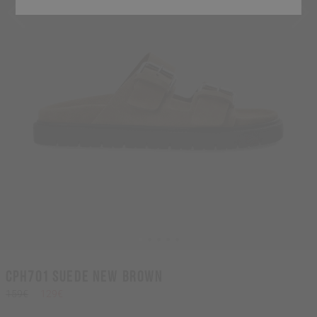
CPH701 suede new brown
159€
129€