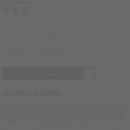
Farbe -
new brown
Größen
36
37
38
39
40
41
42
FIT: Fällt kleiner aus. Wähle eine Nummer größer.
Größentabelle
ENTSPANNT & SIMPEL.
In braun.
Gefertigt aus weichem Suede und in einem warmen Braunton – diese
Sandalen passen einfach immer. Zwei breite Riemen sorgen für einen sicheren
Sitz, während silberfarbene Schnallen dem Look eine coole Note verleihen. Das
vorgeformte Fußbett bietet maximalen Komfort – ideal für den Alltag. Schlicht
im Design, lässig im Auftritt – perfekt für deinen Sommerstyle.