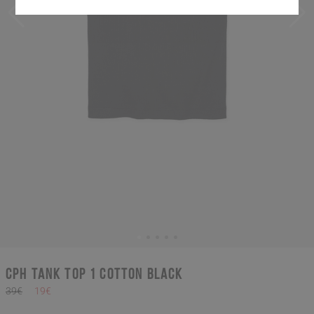
CPH TANK TOP 1 cotton black
39€
19€