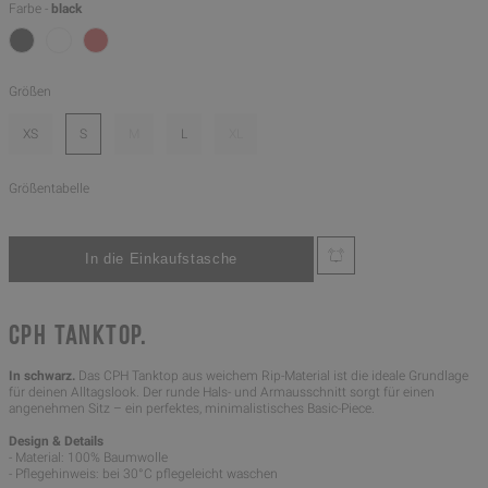
Farbe -
black
Größen
XS
S
M
L
XL
Größentabelle
CPH TANKTOP.
In schwarz.
Das CPH Tanktop aus weichem Rip-Material ist die ideale Grundlage
für deinen Alltagslook. Der runde Hals- und Armausschnitt sorgt für einen
angenehmen Sitz – ein perfektes, minimalistisches Basic-Piece.
Design & Details
- Material: 100% Baumwolle
- Pflegehinweis: bei 30°C pflegeleicht waschen