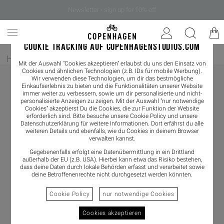
Newsletter - sign up for 10% off
COOKIE TRACKING AUF COPENHAGENSTUDIOS.COM
Home
/
Bekleidung
/
Shirts & Blouses
/
Tank Top
Mit der Auswahl "Cookies akzeptieren" erlaubst du uns den Einsatz von
Cookies und ähnlichen Technologien (z.B. IDs für mobile Werbung).
Wir verwenden diese Technologien, um dir das bestmögliche
Einkaufserlebnis zu bieten und die Funktionalitäten unserer Website
immer weiter zu verbessern, sowie um dir personalisierte und nicht-
personalisierte Anzeigen zu zeigen. Mit der Auswahl "nur notwendige
Cookies" akzeptierst Du die Cookies, die zur Funktion der Website
erforderlich sind. Bitte besuche unsere Cookie Policy und unsere
Datenschutzerklärung
für weitere Informationen. Dort erfährst du alle
weiteren Details und ebenfalls, wie du Cookies in deinem Browser
verwalten kannst.
Gegebenenfalls erfolgt eine Datenübermittlung in ein Drittland
außerhalb der EU (z.B. USA). Hierbei kann etwa das Risiko bestehen,
dass deine Daten durch lokale Behörden erfasst und verarbeitet sowie
deine Betroffenenrechte nicht durchgesetzt werden könnten.
Cookie Policy
nur notwendige Cookies
Cookies akzeptieren