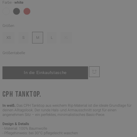
Farbe -
white
Größen
XS
S
M
L
XL
Größentabelle
CPH TANKTOP.
In weiß.
Das CPH Tanktop aus weichem Rip-Material ist die ideale Grundlage für
deinen Alltagslook. Der runde Hals- und Armausschnitt sorgt für einen
angenehmen Sitz – ein perfektes, minimalistisches Basic-Piece.
Design & Details
- Material: 100% Baumwolle
- Pflegehinweis: bei 30°C pflegeleicht waschen