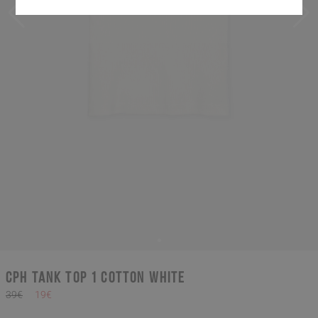
CPH TANK TOP 1 cotton white
39€
19€