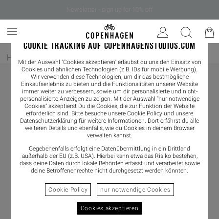
Newsletter - sign up for 10% off
COOKIE TRACKING AUF COPENHAGENSTUDIOS.COM
Home
/
Bekleidung
/
Shirts & Blouses
/
Tank Top
Mit der Auswahl "Cookies akzeptieren" erlaubst du uns den Einsatz von
Cookies und ähnlichen Technologien (z.B. IDs für mobile Werbung).
Wir verwenden diese Technologien, um dir das bestmögliche
Einkaufserlebnis zu bieten und die Funktionalitäten unserer Website
immer weiter zu verbessern, sowie um dir personalisierte und nicht-
personalisierte Anzeigen zu zeigen. Mit der Auswahl "nur notwendige
Cookies" akzeptierst Du die Cookies, die zur Funktion der Website
erforderlich sind. Bitte besuche unsere Cookie Policy und unsere
Datenschutzerklärung
für weitere Informationen. Dort erfährst du alle
weiteren Details und ebenfalls, wie du Cookies in deinem Browser
verwalten kannst.
Gegebenenfalls erfolgt eine Datenübermittlung in ein Drittland
außerhalb der EU (z.B. USA). Hierbei kann etwa das Risiko bestehen,
dass deine Daten durch lokale Behörden erfasst und verarbeitet sowie
deine Betroffenenrechte nicht durchgesetzt werden könnten.
Cookie Policy
nur notwendige Cookies
Cookies akzeptieren