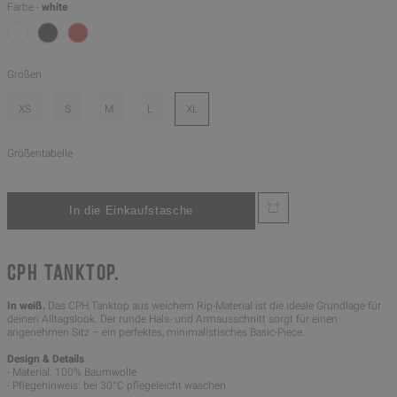
Farbe -
white
Größen
XS
S
M
L
XL
Größentabelle
CPH TANKTOP.
In weiß.
Das CPH Tanktop aus weichem Rip-Material ist die ideale Grundlage für
deinen Alltagslook. Der runde Hals- und Armausschnitt sorgt für einen
angenehmen Sitz – ein perfektes, minimalistisches Basic-Piece.
Design & Details
- Material: 100% Baumwolle
- Pflegehinweis: bei 30°C pflegeleicht waschen