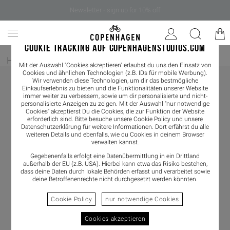
Newsletter - sign up for 10% off
COOKIE TRACKING AUF COPENHAGENSTUDIOS.COM
Home
/
Bekleidung
/
Shirts & Blouses
/
Tank Top
Mit der Auswahl "Cookies akzeptieren" erlaubst du uns den Einsatz von
Cookies und ähnlichen Technologien (z.B. IDs für mobile Werbung).
Wir verwenden diese Technologien, um dir das bestmögliche
Einkaufserlebnis zu bieten und die Funktionalitäten unserer Website
immer weiter zu verbessern, sowie um dir personalisierte und nicht-
personalisierte Anzeigen zu zeigen. Mit der Auswahl "nur notwendige
Cookies" akzeptierst Du die Cookies, die zur Funktion der Website
erforderlich sind. Bitte besuche unsere Cookie Policy und unsere
Datenschutzerklärung
für weitere Informationen. Dort erfährst du alle
weiteren Details und ebenfalls, wie du Cookies in deinem Browser
verwalten kannst.
Gegebenenfalls erfolgt eine Datenübermittlung in ein Drittland
außerhalb der EU (z.B. USA). Hierbei kann etwa das Risiko bestehen,
dass deine Daten durch lokale Behörden erfasst und verarbeitet sowie
deine Betroffenenrechte nicht durchgesetzt werden könnten.
Cookie Policy
nur notwendige Cookies
Cookies akzeptieren