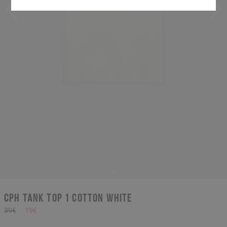
CPH TANK TOP 1 cotton white
39€
19€