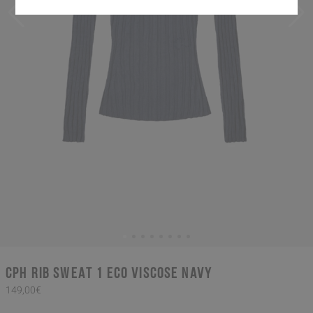
CPH RIB SWEAT 1 eco viscose navy
149,00€