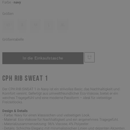
Farbe -
navy
Größen
XS
S
M
L
XL
Größentabelle
CPH RIB SWEAT 1
Der CPH RIB SWEAT 1 in Navy ist ein stilvolles Basic, das Nachhaltigkeit und
Komfort vereint. Gefertigt aus umweltfreundlicher Eco-Viskose, bietet er ein
weiches Tragegefühl und eine moderne Passform – ideal für vielseitige
Freizeitlooks.
Design & Details
- Farbe: Navy für einen klassischen und vielseitigen Look.
- Material: Eco-Viskose für Nachhaltigkeit und ein angenehmes Tragegefühl.
- Materialzusammensetzung: 96% Viscose, 4% Polyester
- Details: Schlichte Eleganz mit minimalistischen Linien und dezenten Akzenten.