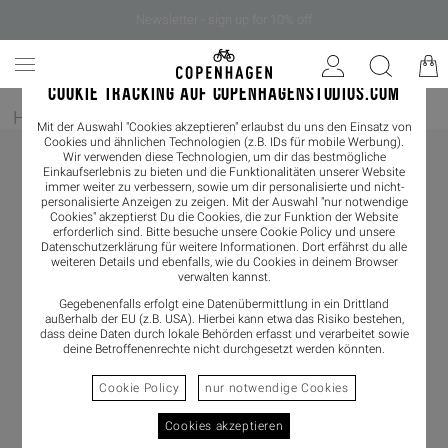
Newsletter - sign up for 10% off
COOKIE TRACKING AUF COPENHAGENSTUDIOS.COM
Home
/
Bekleidung
/
Shirts & Blouses
/
Longsleeves
Mit der Auswahl "Cookies akzeptieren" erlaubst du uns den Einsatz von
Cookies und ähnlichen Technologien (z.B. IDs für mobile Werbung).
Wir verwenden diese Technologien, um dir das bestmögliche
Einkaufserlebnis zu bieten und die Funktionalitäten unserer Website
immer weiter zu verbessern, sowie um dir personalisierte und nicht-
personalisierte Anzeigen zu zeigen. Mit der Auswahl "nur notwendige
Cookies" akzeptierst Du die Cookies, die zur Funktion der Website
erforderlich sind. Bitte besuche unsere Cookie Policy und unsere
Datenschutzerklärung
für weitere Informationen. Dort erfährst du alle
weiteren Details und ebenfalls, wie du Cookies in deinem Browser
verwalten kannst.
Gegebenenfalls erfolgt eine Datenübermittlung in ein Drittland
außerhalb der EU (z.B. USA). Hierbei kann etwa das Risiko bestehen,
dass deine Daten durch lokale Behörden erfasst und verarbeitet sowie
deine Betroffenenrechte nicht durchgesetzt werden könnten.
Cookie Policy
nur notwendige Cookies
Cookies akzeptieren