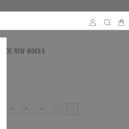
suede new mokka
kka
38
39
40
41
42