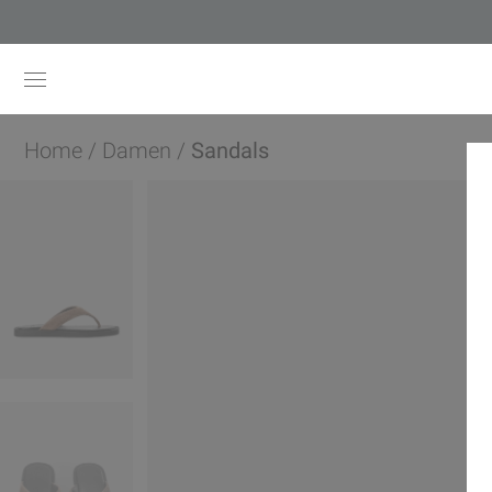
Home
/
Damen
/
Sandals