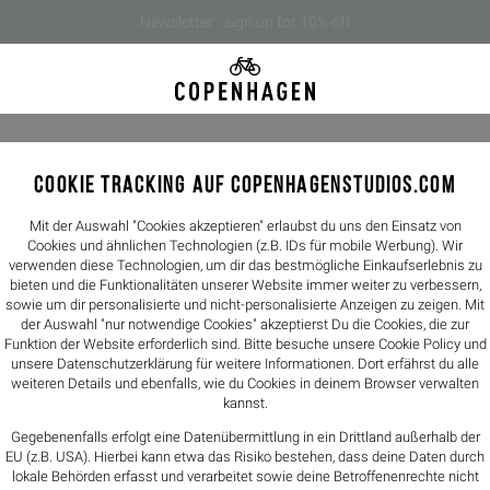
Newsletter - sign up for 10% off
COOKIE TRACKING AUF COPENHAGENSTUDIOS.COM
CPH791 
99,90€
Mit der Auswahl "Cookies akzeptieren" erlaubst du uns den Einsatz von
Cookies und ähnlichen Technologien (z.B. IDs für mobile Werbung). Wir
verwenden diese Technologien, um dir das bestmögliche Einkaufserlebnis zu
Farbe -
new mo
bieten und die Funktionalitäten unserer Website immer weiter zu verbessern,
sowie um dir personalisierte und nicht-personalisierte Anzeigen zu zeigen. Mit
der Auswahl "nur notwendige Cookies" akzeptierst Du die Cookies, die zur
Funktion der Website erforderlich sind. Bitte besuche unsere Cookie Policy und
unsere
Datenschutzerklärung
für weitere Informationen. Dort erfährst du alle
Größen
weiteren Details und ebenfalls, wie du Cookies in deinem Browser verwalten
kannst.
36
37
Gegebenenfalls erfolgt eine Datenübermittlung in ein Drittland außerhalb der
EU (z.B. USA). Hierbei kann etwa das Risiko bestehen, dass deine Daten durch
Größentabelle
lokale Behörden erfasst und verarbeitet sowie deine Betroffenenrechte nicht