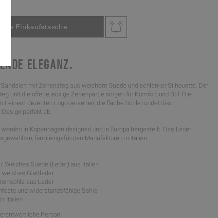
ENDE ELEGANZ.
.
Sandalen mit Zehensteg aus weichem Suede und schlanker Silhouette. Der
g und die offene, eckige Zehenpartie sorgen für Komfort und Stil. Die
 mit einem dezenten Logo versehen, die flache Sohle rundet das
 Design perfekt ab.
werden in Kopenhagen designed und in Europa hergestellt. Das Leder
gewählten, familiengeführten Manufakturen in Italien.
l: Weiches Suede (Leder) aus Italien
: weiches Glattleder
Innensohle aus Leder
schfeste und widerstandsfähige Sohle
in Italien
Verantwortliche Person