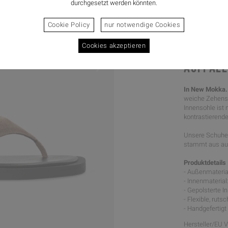
durchgesetzt werden könnten.
Cookie Policy
nur notwendige Cookies
Cookies akzeptieren
AUFFALL
In New Mokka
weiche Zehenste
Innensohle ist
kontrastierende
Unsere Schuhe 
stammt aus aus
Produktdetails
- Außenmateria
- Innenmaterial
- Gepolsterte 
- Flexible, rut
- Handgefertigt 
Hersteller/EU 