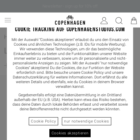
Newsletter - sign up for 10% off
COOKIE TRACKING AUF COPENHAGENSTUDIOS.COM
Home
/
Bekleidung
/
Shirts & Blouses
/
Longsleeves
Mit der Auswahl "Cookies akzeptieren" erlaubst du uns den Einsatz von
Cookies und ähnlichen Technologien (z.B. IDs für mobile Werbung).
LONGSLEEVES
Wir verwenden diese Technologien, um dir das bestmögliche
Einkaufserlebnis zu bieten und die Funktionalitäten unserer Website
immer weiter zu verbessern, sowie um dir personalisierte und nicht-
personalisierte Anzeigen zu zeigen. Mit der Auswahl "nur notwendige
Filter
Cookies" akzeptierst Du die Cookies, die zur Funktion der Website
erforderlich sind. Bitte besuche unsere Cookie Policy und unsere
Datenschutzerklärung
für weitere Informationen. Dort erfährst du alle
weiteren Details und ebenfalls, wie du Cookies in deinem Browser
verwalten kannst.
Gegebenenfalls erfolgt eine Datenübermittlung in ein Drittland
außerhalb der EU (z.B. USA). Hierbei kann etwa das Risiko bestehen,
dass deine Daten durch lokale Behörden erfasst und verarbeitet sowie
deine Betroffenenrechte nicht durchgesetzt werden könnten.
Cookie Policy
nur notwendige Cookies
Cookies akzeptieren