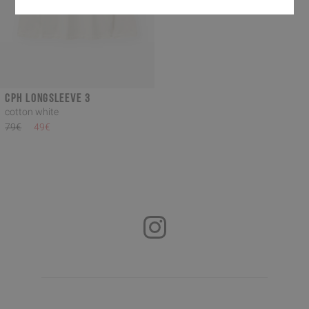
CPH LONGSLEEVE 3
cotton white
79€
49€