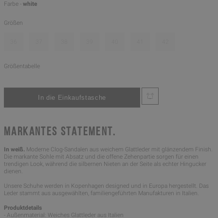
Farbe -
white
Größen
36
37
38
39
40
41
42
Größentabelle
MARKANTES STATEMENT.
In weiß.
Moderne Clog-Sandalen aus weichem Glattleder mit glänzendem Finish.
Die markante Sohle mit Absatz und die offene Zehenpartie sorgen für einen
trendigen Look, während die silbernen Nieten an der Seite als echter Hingucker
dienen.
Unsere Schuhe werden in Kopenhagen designed und in Europa hergestellt. Das
Leder stammt aus ausgewählten, familiengeführten Manufakturen in Italien.
Produktdetails
- Außenmaterial: Weiches Glattleder aus Italien