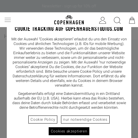
Newsletter - sign up for 10% off
COOKIE TRACKING AUF COPENHAGENSTUDIOS.COM
Home
/
Damen
/
Pantoletten
/
Clogs
Mit der Auswahl "Cookies akzeptieren" erlaubst du uns den Einsatz von
Cookies und ähnlichen Technologien (z.B. IDs für mobile Werbung).
Wir verwenden diese Technologien, um dir das bestmögliche
Einkaufserlebnis zu bieten und die Funktionalitäten unserer Website
immer weiter zu verbessern, sowie um dir personalisierte und nicht-
personalisierte Anzeigen zu zeigen. Mit der Auswahl "nur notwendige
Cookies" akzeptierst Du die Cookies, die zur Funktion der Website
erforderlich sind. Bitte besuche unsere Cookie Policy und unsere
Datenschutzerklärung
für weitere Informationen. Dort erfährst du alle
weiteren Details und ebenfalls, wie du Cookies in deinem Browser
verwalten kannst.
Gegebenenfalls erfolgt eine Datenübermittlung in ein Drittland
außerhalb der EU (z.B. USA). Hierbei kann etwa das Risiko bestehen,
dass deine Daten durch lokale Behörden erfasst und verarbeitet sowie
deine Betroffenenrechte nicht durchgesetzt werden könnten.
Cookie Policy
nur notwendige Cookies
Cookies akzeptieren