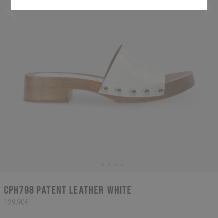
CPH798 patent leather white
129,90€