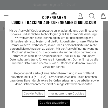
Newsletter - sign up for 10% off
COOKIE TRACKING AUF COPENHAGENSTUDIOS.COM
Home
/
Damen
/
Sandals
Mit der Auswahl "Cookies akzeptieren" erlaubst du uns den Einsatz von
Cookies und ähnlichen Technologien (z.B. IDs für mobile Werbung).
Wir verwenden diese Technologien, um dir das bestmögliche
Einkaufserlebnis zu bieten und die Funktionalitäten unserer Website
immer weiter zu verbessern, sowie um dir personalisierte und nicht-
personalisierte Anzeigen zu zeigen. Mit der Auswahl "nur notwendige
Cookies" akzeptierst Du die Cookies, die zur Funktion der Website
erforderlich sind. Bitte besuche unsere Cookie Policy und unsere
Datenschutzerklärung
für weitere Informationen. Dort erfährst du alle
weiteren Details und ebenfalls, wie du Cookies in deinem Browser
verwalten kannst.
Gegebenenfalls erfolgt eine Datenübermittlung in ein Drittland
außerhalb der EU (z.B. USA). Hierbei kann etwa das Risiko bestehen,
dass deine Daten durch lokale Behörden erfasst und verarbeitet sowie
deine Betroffenenrechte nicht durchgesetzt werden könnten.
Cookie Policy
nur notwendige Cookies
Cookies akzeptieren