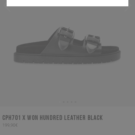
CPH701 x Won Hundred leather black
199,90€