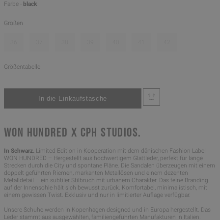
Farbe -
black
Größen
36
37
38
39
40
41
42
Größentabelle
WON HUNDRED X CPH STUDIOS.
In Schwarz.
Limited Edition in Kooperation mit dem dänischen Fashion Label
WON HUNDRED – Hergestellt aus hochwertigem Glattleder, perfekt für lange
Strecken durch die City und spontane Pläne. Die Sandalen überzeugen mit einem
doppelt geführten Riemen, markanten Metallösen und einem dezenten
Metalldetail – ein subtiler Stilbruch mit urbanem Charakter. Das feine Branding
auf der Innensohle hält sich bewusst zurück. Komfortabel, minimalistisch, mit
einem gewissen Twist. Exklusiv und nur in limitierter Auflage verfügbar.
Unsere Schuhe werden in Kopenhagen designed und in Europa hergestellt. Das
Leder stammt aus ausgewählten, familiengeführten Manufakturen in Italien.