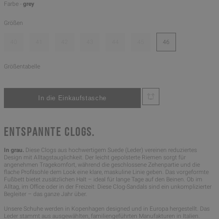
Farbe -
grey
Größen
40
41
42
43
44
45
46
Größentabelle
ENTSPANNTE CLOGS.
In grau.
Diese Clogs aus hochwertigem Suede (Leder) vereinen reduziertes
Design mit Alltagstauglichkeit. Der leicht gepolsterte Riemen sorgt für
angenehmen Tragekomfort, während die geschlossene Zehenpartie und die
flache Profilsohle dem Look eine klare, maskuline Linie geben. Das vorgeformte
Fußbett bietet zusätzlichen Halt – ideal für lange Tage auf den Beinen. Ob im
Alltag, im Office oder in der Freizeit: Diese Clog-Sandals sind ein unkomplizierter
Begleiter – das ganze Jahr über.
Unsere Schuhe werden in Kopenhagen designed und in Europa hergestellt. Das
Leder stammt aus ausgewählten, familiengeführten Manufakturen in Italien.