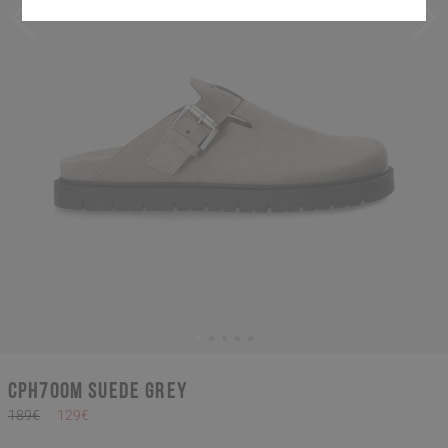
CPH700M suede grey
189€
129€