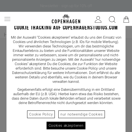
Newsletter - sign up for 10% off
COOKIE TRACKING AUF COPENHAGENSTUDIOS.COM
Home
/
Herren
/
Slider
Mit der Auswahl "Cookies akzeptieren" erlaubst du uns den Einsatz von
Cookies und ähnlichen Technologien (z.B. IDs für mobile Werbung).
Wir verwenden diese Technologien, um dir das bestmögliche
Einkaufserlebnis zu bieten und die Funktionalitäten unserer Website
immer weiter zu verbessern, sowie um dir personalisierte und nicht-
personalisierte Anzeigen zu zeigen. Mit der Auswahl "nur notwendige
Cookies" akzeptierst Du die Cookies, die zur Funktion der Website
erforderlich sind. Bitte besuche unsere Cookie Policy und unsere
Datenschutzerklärung
für weitere Informationen. Dort erfährst du alle
weiteren Details und ebenfalls, wie du Cookies in deinem Browser
verwalten kannst.
Gegebenenfalls erfolgt eine Datenübermittlung in ein Drittland
außerhalb der EU (z.B. USA). Hierbei kann etwa das Risiko bestehen,
dass deine Daten durch lokale Behörden erfasst und verarbeitet sowie
deine Betroffenenrechte nicht durchgesetzt werden könnten.
Cookie Policy
nur notwendige Cookies
Cookies akzeptieren