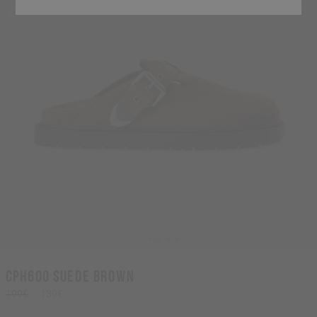
CPH600 suede brown
199€
139€