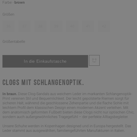
Farbe -
brown
Größen
36
37
38
39
40
41
42
Größentabelle
CLOGS MIT SCHLANGENOPTIK.
In braun.
Diese Clog-Sandals aus weichem Leder im markanten Schlangenoptik-
Print vereinen Stil und Bequemlichkeit. Der leicht gepolsterte Riemen sorgt für
sicheren Halt, während die geschlossene Zehenpartie und die flache Sohle mit
leichtem Profil dem klassischen Design einen modernen Akzent verleihen. Mit
dem anatomisch geformten Fußbett bieten diese Clogs nicht nur optischen Chic,
sondern auch außergewöhnliches Tragegefühl – der perfekte Alltagsbegleiter.
Unsere Schuhe werden in Kopenhagen designed und in Europa hergestellt. Das
Leder stammt aus ausgewählten, familiengeführten Manufakturen in Italien.