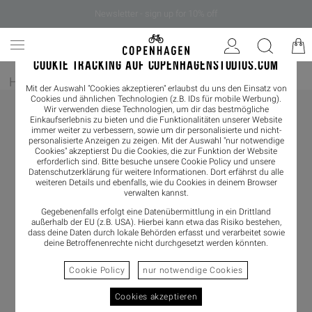
Newsletter - sign up for 10% off
COOKIE TRACKING AUF COPENHAGENSTUDIOS.COM
Home
/
Damen
/
Slider
Mit der Auswahl "Cookies akzeptieren" erlaubst du uns den Einsatz von
Cookies und ähnlichen Technologien (z.B. IDs für mobile Werbung).
Wir verwenden diese Technologien, um dir das bestmögliche
Einkaufserlebnis zu bieten und die Funktionalitäten unserer Website
immer weiter zu verbessern, sowie um dir personalisierte und nicht-
personalisierte Anzeigen zu zeigen. Mit der Auswahl "nur notwendige
Cookies" akzeptierst Du die Cookies, die zur Funktion der Website
erforderlich sind. Bitte besuche unsere Cookie Policy und unsere
Datenschutzerklärung
für weitere Informationen. Dort erfährst du alle
weiteren Details und ebenfalls, wie du Cookies in deinem Browser
verwalten kannst.
Gegebenenfalls erfolgt eine Datenübermittlung in ein Drittland
außerhalb der EU (z.B. USA). Hierbei kann etwa das Risiko bestehen,
dass deine Daten durch lokale Behörden erfasst und verarbeitet sowie
deine Betroffenenrechte nicht durchgesetzt werden könnten.
Cookie Policy
nur notwendige Cookies
Cookies akzeptieren