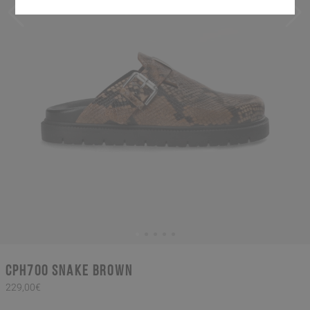
CPH700 snake brown
229,00€