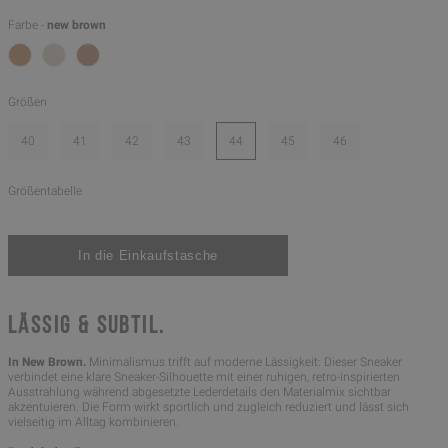
Farbe -
new brown
Größen
40
41
42
43
44
45
46
Größentabelle
LÄSSIG & SUBTIL.
In New Brown.
Minimalismus trifft auf moderne Lässigkeit: Dieser Sneaker
verbindet eine klare Sneaker-Silhouette mit einer ruhigen, retro-inspirierten
Ausstrahlung während abgesetzte Lederdetails den Materialmix sichtbar
akzentuieren. Die Form wirkt sportlich und zugleich reduziert und lässt sich
vielseitig im Alltag kombinieren.