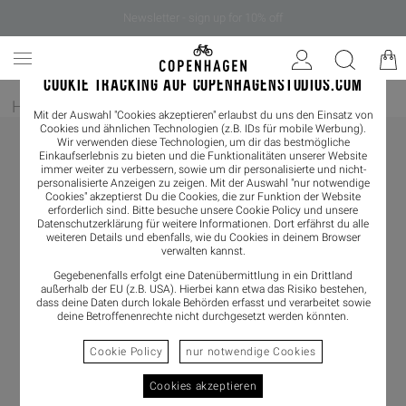
Newsletter - sign up for 10% off
COOKIE TRACKING AUF COPENHAGENSTUDIOS.COM
Home
/
Herren
/
Sneaker
Mit der Auswahl "Cookies akzeptieren" erlaubst du uns den Einsatz von
Cookies und ähnlichen Technologien (z.B. IDs für mobile Werbung).
Wir verwenden diese Technologien, um dir das bestmögliche
Einkaufserlebnis zu bieten und die Funktionalitäten unserer Website
immer weiter zu verbessern, sowie um dir personalisierte und nicht-
personalisierte Anzeigen zu zeigen. Mit der Auswahl "nur notwendige
Cookies" akzeptierst Du die Cookies, die zur Funktion der Website
erforderlich sind. Bitte besuche unsere Cookie Policy und unsere
Datenschutzerklärung
für weitere Informationen. Dort erfährst du alle
weiteren Details und ebenfalls, wie du Cookies in deinem Browser
verwalten kannst.
Gegebenenfalls erfolgt eine Datenübermittlung in ein Drittland
außerhalb der EU (z.B. USA). Hierbei kann etwa das Risiko bestehen,
dass deine Daten durch lokale Behörden erfasst und verarbeitet sowie
deine Betroffenenrechte nicht durchgesetzt werden könnten.
Cookie Policy
nur notwendige Cookies
Cookies akzeptieren