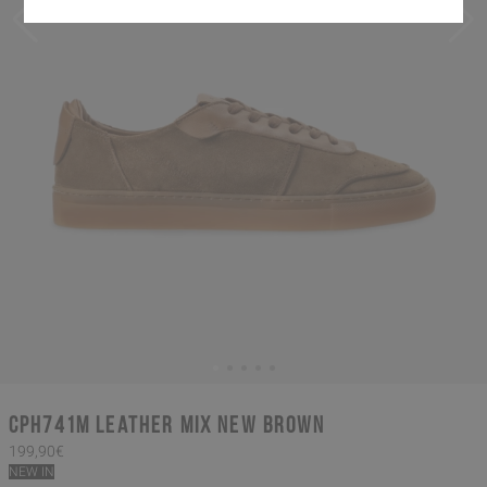
CPH741M leather mix new brown
199,90€
NEW IN