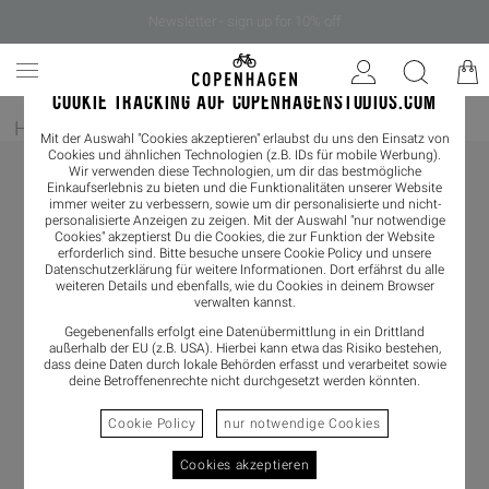
Newsletter - sign up for 10% off
COOKIE TRACKING AUF COPENHAGENSTUDIOS.COM
Home
/
Damen
/
Sneaker
Mit der Auswahl "Cookies akzeptieren" erlaubst du uns den Einsatz von
Cookies und ähnlichen Technologien (z.B. IDs für mobile Werbung).
Wir verwenden diese Technologien, um dir das bestmögliche
Einkaufserlebnis zu bieten und die Funktionalitäten unserer Website
immer weiter zu verbessern, sowie um dir personalisierte und nicht-
personalisierte Anzeigen zu zeigen. Mit der Auswahl "nur notwendige
Cookies" akzeptierst Du die Cookies, die zur Funktion der Website
erforderlich sind. Bitte besuche unsere Cookie Policy und unsere
Datenschutzerklärung
für weitere Informationen. Dort erfährst du alle
weiteren Details und ebenfalls, wie du Cookies in deinem Browser
verwalten kannst.
Gegebenenfalls erfolgt eine Datenübermittlung in ein Drittland
außerhalb der EU (z.B. USA). Hierbei kann etwa das Risiko bestehen,
dass deine Daten durch lokale Behörden erfasst und verarbeitet sowie
deine Betroffenenrechte nicht durchgesetzt werden könnten.
Cookie Policy
nur notwendige Cookies
Cookies akzeptieren