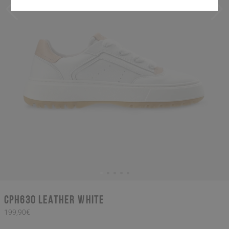
CPH630 leather white
199,90€