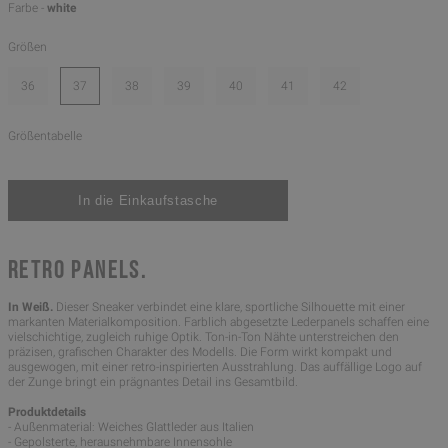
Farbe -
white
Größen
36
37
38
39
40
41
42
Größentabelle
RETRO PANELS.
In Weiß.
Dieser Sneaker verbindet eine klare, sportliche Silhouette mit einer
markanten Materialkomposition. Farblich abgesetzte Lederpanels schaffen eine
vielschichtige, zugleich ruhige Optik. Ton-in-Ton Nähte unterstreichen den
präzisen, grafischen Charakter des Modells. Die Form wirkt kompakt und
ausgewogen, mit einer retro-inspirierten Ausstrahlung. Das auffällige Logo auf
der Zunge bringt ein prägnantes Detail ins Gesamtbild.
Produktdetails
- Außenmaterial: Weiches Glattleder aus Italien
- Gepolsterte, herausnehmbare Innensohle