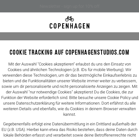
Newsletter - sign up for 10% off
COOKIE TRACKING AUF COPENHAGENSTUDIOS.COM
CPH570 s
249,00€
Mit der Auswahl "Cookies akzeptieren" erlaubst du uns den Einsatz von
Cookies und ähnlichen Technologien (z.B. IDs für mobile Werbung). Wir
verwenden diese Technologien, um dir das bestmögliche Einkaufserlebnis zu
Farbe -
leo
bieten und die Funktionalitäten unserer Website immer weiter zu verbessern,
sowie um dir personalisierte und nicht-personalisierte Anzeigen zu zeigen. Mit
der Auswahl "nur notwendige Cookies" akzeptierst Du die Cookies, die zur
Größen
Funktion der Website erforderlich sind. Bitte besuche unsere Cookie Policy und
unsere
Datenschutzerklärung
für weitere Informationen. Dort erfährst du alle
36
37
weiteren Details und ebenfalls, wie du Cookies in deinem Browser verwalten
kannst.
Größentabelle
Gegebenenfalls erfolgt eine Datenübermittlung in ein Drittland außerhalb der
EU (z.B. USA). Hierbei kann etwa das Risiko bestehen, dass deine Daten durch
lokale Behörden erfasst und verarbeitet sowie deine Betroffenenrechte nicht