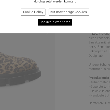
durchgesetzt werden könnten.
Cookie Policy
nur notwendige Cookies
Cookies akzeptieren
WILDE C
In Leo.
Weiches
diese knöchelh
Einsätze mit fe
der Außenseite
unkompliziert. 
Design ab.
Unsere Schuhe 
stammt aus aus
Produktdetails
- Außenmaterial
- Gepolsterte,
- Flexible, lei
- Handgefertigt
Hersteller/EU 