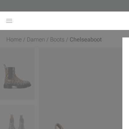
Home
/
Damen
/
Boots
/
Chelseaboot