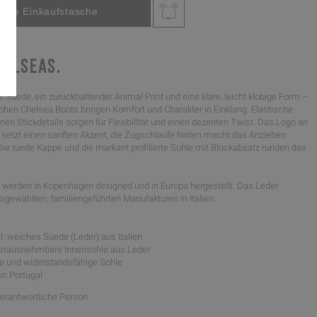
HELSEAS.
 Suede, ein zurückhaltender Animal Print und eine klare, leicht klobige Form –
ohen Chelsea Boots bringen Komfort und Charakter in Einklang. Elastische
inen Stickdetails sorgen für Flexibilität und einen dezenten Twist. Das Logo an
 setzt einen sanften Akzent, die Zugschlaufe hinten macht das Anziehen
Die runde Kappe und die markant profilierte Sohle mit Blockabsatz runden das
werden in Kopenhagen designed und in Europa hergestellt. Das Leder
gewählten, familiengeführten Manufakturen in Italien.
: weiches Suede (Leder) aus Italien
 herausnehmbare Innensohle aus Leder
chte und widerstandsfähige Sohle
 in Portugal
Verantwortliche Person