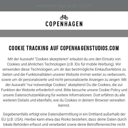
Newsletter - sign up for 10% off
COOKIE TRACKING AUF COPENHAGENSTUDIOS.COM
CPH500M
289,00€
Mit der Auswahl "Cookies akzeptieren" erlaubst du uns den Einsatz von
Cookies und ähnlichen Technologien (z.B. IDs für mobile Werbung). Wir
verwenden diese Technologien, um dir das bestmögliche Einkaufserlebnis zu
Farbe -
black
bieten und die Funktionalitäten unserer Website immer weiter zu verbessern,
sowie um dir personalisierte und nicht-personalisierte Anzeigen zu zeigen. Mit
der Auswahl "nur notwendige Cookies" akzeptierst Du die Cookies, die zur
Größen
Funktion der Website erforderlich sind. Bitte besuche unsere Cookie Policy und
unsere
Datenschutzerklärung
für weitere Informationen. Dort erfährst du alle
40
41
weiteren Details und ebenfalls, wie du Cookies in deinem Browser verwalten
kannst.
Größentabelle
Gegebenenfalls erfolgt eine Datenübermittlung in ein Drittland außerhalb der
EU (z.B. USA). Hierbei kann etwa das Risiko bestehen, dass deine Daten durch
lokale Behörden erfasst und verarbeitet sowie deine Betroffenenrechte nicht