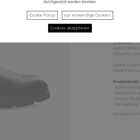
durchgesetzt werden könnten.
Cookie Policy
nur notwendige Cookies
Cookies akzeptieren
KLASSIS
In schwarz.
Kl
vereint cleane 
Silhouette, wä
Unsere Schuhe 
stammt aus aus
Produktdetails
- Außenmaterial
- Gepolsterte,
- Leichte, flex
- Handgefertigt
Hersteller/EU 