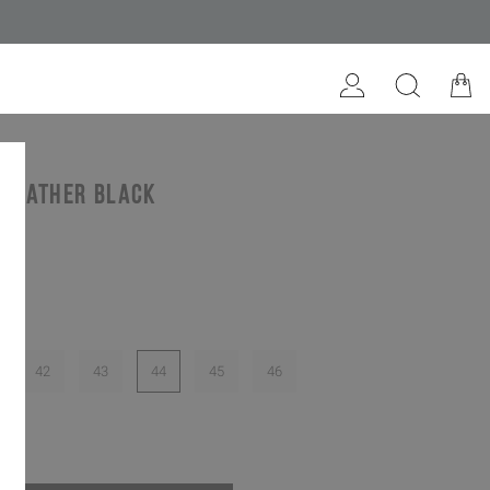
 leather black
42
43
44
45
46