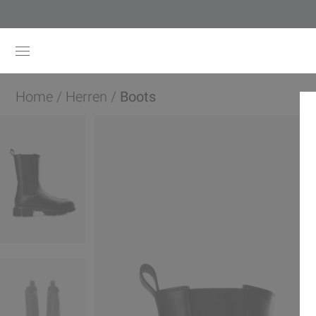
Home
/
Herren
/
Boots