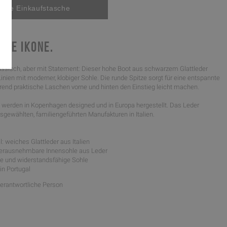
CHE IKONE.
assisch, aber mit Statement: Dieser hohe Boot aus schwarzem Glattleder
Linien mit moderner, klobiger Sohle. Die runde Spitze sorgt für eine entspannte
hrend praktische Laschen vorne und hinten den Einstieg leicht machen.
werden in Kopenhagen designed und in Europa hergestellt. Das Leder
gewählten, familiengeführten Manufakturen in Italien.
: weiches Glattleder aus Italien
 herausnehmbare Innensohle aus Leder
ible und widerstandsfähige Sohle
 in Portugal
Verantwortliche Person