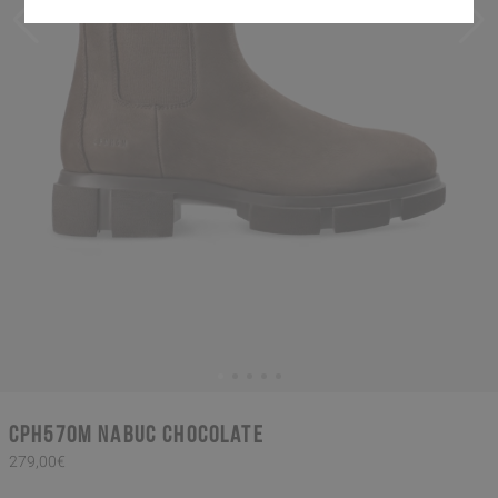
CPH570M nabuc chocolate
279,00€