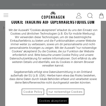
Newsletter - sign up for 10% off
COOKIE TRACKING AUF COPENHAGENSTUDIOS.COM
Home
/
Herren
/
Boots
Mit der Auswahl "Cookies akzeptieren" erlaubst du uns den Einsatz von
Cookies und ähnlichen Technologien (z.B. IDs für mobile Werbung).
Wir verwenden diese Technologien, um dir das bestmögliche
Einkaufserlebnis zu bieten und die Funktionalitäten unserer Website
immer weiter zu verbessern, sowie um dir personalisierte und nicht-
personalisierte Anzeigen zu zeigen. Mit der Auswahl "nur notwendige
Cookies" akzeptierst Du die Cookies, die zur Funktion der Website
erforderlich sind. Bitte besuche unsere Cookie Policy und unsere
Datenschutzerklärung
für weitere Informationen. Dort erfährst du alle
weiteren Details und ebenfalls, wie du Cookies in deinem Browser
verwalten kannst.
Gegebenenfalls erfolgt eine Datenübermittlung in ein Drittland
außerhalb der EU (z.B. USA). Hierbei kann etwa das Risiko bestehen,
dass deine Daten durch lokale Behörden erfasst und verarbeitet sowie
deine Betroffenenrechte nicht durchgesetzt werden könnten.
Cookie Policy
nur notwendige Cookies
Cookies akzeptieren