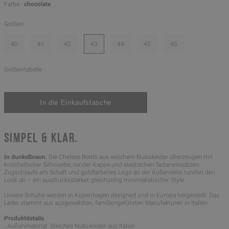
Farbe -
chocolate
Größen
40
41
42
43
44
45
46
Größentabelle
SIMPEL & KLAR.
In dunkelbraun.
Die Chelsea Boots aus weichem Nubukleder überzeugen mit
knöchelhoher Silhouette, runder Kappe und elastischen Seiteneinsätzen.
Zugschlaufe am Schaft und goldfarbenes Logo an der Außenseite runden den
Look ab – ein ausdrucksstarker, gleichzeitig minimalistischer Style.
Unsere Schuhe werden in Kopenhagen designed und in Europa hergestellt. Das
Leder stammt aus ausgewählten, familiengeführten Manufakturen in Italien.
Produktdetails
- Außenmaterial: Weiches Nubukleder aus Italien