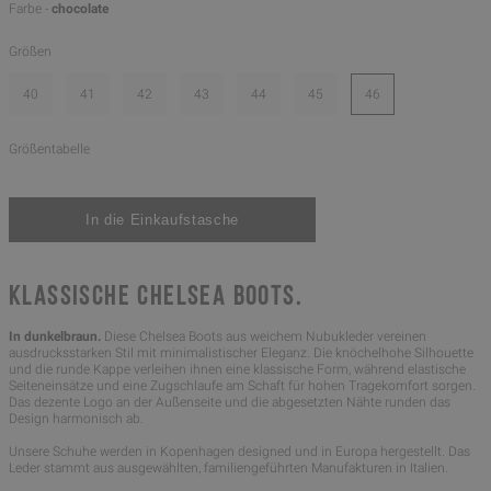
Farbe -
chocolate
Größen
40
41
42
43
44
45
46
Größentabelle
KLASSISCHE CHELSEA BOOTS.
In dunkelbraun.
Diese Chelsea Boots aus weichem Nubukleder vereinen
ausdrucksstarken Stil mit minimalistischer Eleganz. Die knöchelhohe Silhouette
und die runde Kappe verleihen ihnen eine klassische Form, während elastische
Seiteneinsätze und eine Zugschlaufe am Schaft für hohen Tragekomfort sorgen.
Das dezente Logo an der Außenseite und die abgesetzten Nähte runden das
Design harmonisch ab.
Unsere Schuhe werden in Kopenhagen designed und in Europa hergestellt. Das
Leder stammt aus ausgewählten, familiengeführten Manufakturen in Italien.