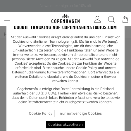
Newsletter - sign up for 10% off
COOKIE TRACKING AUF COPENHAGENSTUDIOS.COM
Home
/
Herren
/
Boots
Mit der Auswahl "Cookies akzeptieren" erlaubst du uns den Einsatz von
Cookies und ähnlichen Technologien (z.B. IDs für mobile Werbung).
Wir verwenden diese Technologien, um dir das bestmögliche
Einkaufserlebnis zu bieten und die Funktionalitäten unserer Website
immer weiter zu verbessern, sowie um dir personalisierte und nicht-
personalisierte Anzeigen zu zeigen. Mit der Auswahl "nur notwendige
Cookies" akzeptierst Du die Cookies, die zur Funktion der Website
erforderlich sind. Bitte besuche unsere Cookie Policy und unsere
Datenschutzerklärung
für weitere Informationen. Dort erfährst du alle
weiteren Details und ebenfalls, wie du Cookies in deinem Browser
verwalten kannst.
Gegebenenfalls erfolgt eine Datenübermittlung in ein Drittland
außerhalb der EU (z.B. USA). Hierbei kann etwa das Risiko bestehen,
dass deine Daten durch lokale Behörden erfasst und verarbeitet sowie
deine Betroffenenrechte nicht durchgesetzt werden könnten.
Cookie Policy
nur notwendige Cookies
Cookies akzeptieren