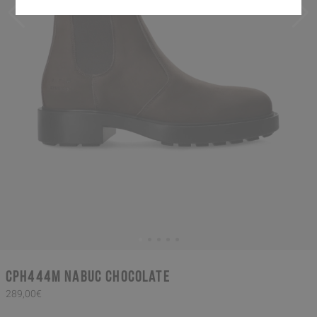
CPH444M nabuc chocolate
289,00€