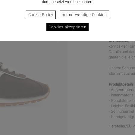
durchgesetzt werden könnten.
Cookie Policy
nur notwendige Cookies
Cookies akzeptieren
RETRO C
In Chocolate.
L
kompakter Form
Details und da
greifen die le
Unsere Schuhe 
stammt aus aus
Produktdetails
- Außenmateria
- Innenmaterial
- Gepolsterte,
- Leichte, flex
- Schnürsenke
- Handgefertigt
Hersteller/EU 