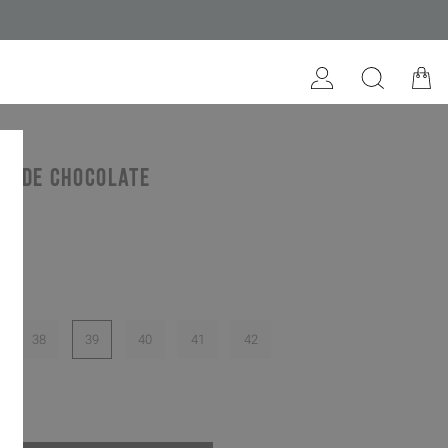
uede chocolate
te
38
39
40
41
42