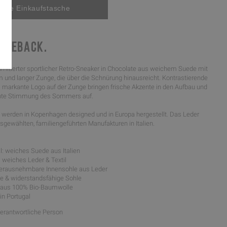
OMEBACK.
imitierter sportlicher Retro-Sneaker in Chocolate aus weichem Suede mit
 und langer Zunge, die über die Schnürung hinausreicht. Kontrastierende
s markante Logo auf der Zunge bringen frische Akzente in den Aufbau und
ichte Stimmung des Sommers auf.
werden in Kopenhagen designed und in Europa hergestellt. Das Leder
gewählten, familiengeführten Manufakturen in Italien.
l: weiches Suede aus Italien
: weiches Leder & Textil
 herausnehmbare Innensohle aus Leder
ible & widerstandsfähige Sohle
l aus 100% Bio-Baumwolle
 in Portugal
Verantwortliche Person