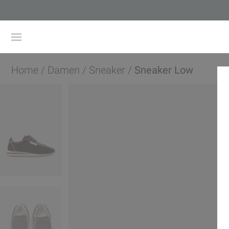
Home
/
Damen
/
Sneaker
/
Sneaker Low