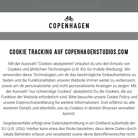
Newsletter - sign up for 10% off
COOKIE TRACKING AUF COPENHAGENSTUDIOS.COM
CPH450 s
199,90€
Mit der Auswahl "Cookies akzeptieren" erlaubst du uns den Einsatz von
Cookies und ähnlichen Technologien (z.B. IDs für mobile Werbung). Wir
verwenden diese Technologien, um dir das bestmögliche Einkaufserlebnis zu
Farbe -
chocola
bieten und die Funktionalitäten unserer Website immer weiter zu verbessern,
sowie um dir personalisierte und nicht-personalisierte Anzeigen zu zeigen. Mit
der Auswahl "nur notwendige Cookies" akzeptierst Du die Cookies, die zur
Größen
Funktion der Website erforderlich sind. Bitte besuche unsere Cookie Policy und
unsere
Datenschutzerklärung
für weitere Informationen. Dort erfährst du alle
36
37
weiteren Details und ebenfalls, wie du Cookies in deinem Browser verwalten
kannst.
Größentabelle
Gegebenenfalls erfolgt eine Datenübermittlung in ein Drittland außerhalb der
EU (z.B. USA). Hierbei kann etwa das Risiko bestehen, dass deine Daten durch
lokale Behörden erfasst und verarbeitet sowie deine Betroffenenrechte nicht