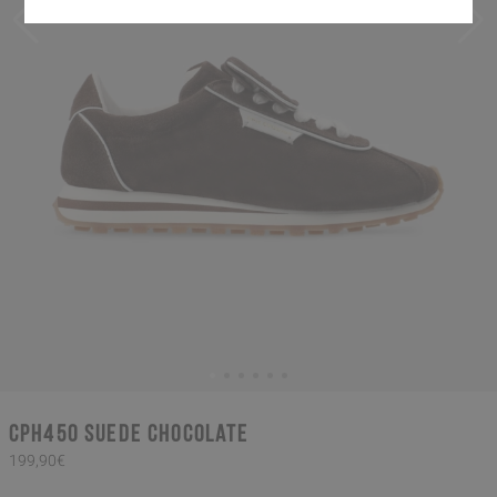
CPH450 suede chocolate
199,90€