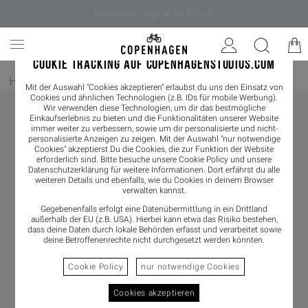
Newsletter - sign up for 10% off
COOKIE TRACKING AUF COPENHAGENSTUDIOS.COM
Home
/
Damen
/
Sneaker
/
Sneaker Low
Mit der Auswahl "Cookies akzeptieren" erlaubst du uns den Einsatz von
Cookies und ähnlichen Technologien (z.B. IDs für mobile Werbung).
Wir verwenden diese Technologien, um dir das bestmögliche
Einkaufserlebnis zu bieten und die Funktionalitäten unserer Website
immer weiter zu verbessern, sowie um dir personalisierte und nicht-
personalisierte Anzeigen zu zeigen. Mit der Auswahl "nur notwendige
Cookies" akzeptierst Du die Cookies, die zur Funktion der Website
erforderlich sind. Bitte besuche unsere Cookie Policy und unsere
Datenschutzerklärung
für weitere Informationen. Dort erfährst du alle
weiteren Details und ebenfalls, wie du Cookies in deinem Browser
verwalten kannst.
Gegebenenfalls erfolgt eine Datenübermittlung in ein Drittland
außerhalb der EU (z.B. USA). Hierbei kann etwa das Risiko bestehen,
dass deine Daten durch lokale Behörden erfasst und verarbeitet sowie
deine Betroffenenrechte nicht durchgesetzt werden könnten.
Cookie Policy
nur notwendige Cookies
Cookies akzeptieren