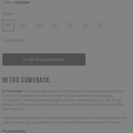
Farbe -
chocolate
Größen
36
37
38
39
40
41
42
Größentabelle
RETRO COMEBACK.
In Chocolate.
Limitierter sportlicher Retro-Sneaker in Chocolate aus weichem
Suede mit kompakter Form und langer Zunge, die über die Schnürung
hinausreicht. Kontrastierende Details und das markante Logo auf der Zunge
bringen frische Akzente in den Aufbau und greifen die leichte Stimmung des
Sommers auf.
Unsere Schuhe werden in Kopenhagen designed und in Europa hergestellt. Das
Leder stammt aus ausgewählten, familiengeführten Manufakturen in Italien.
Produktdetails