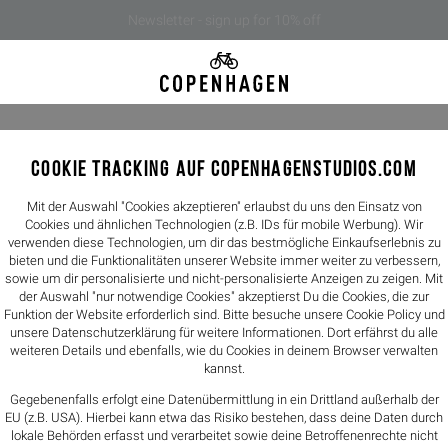
Newsletter - sign up for 10% off
COOKIE TRACKING AUF COPENHAGENSTUDIOS.COM
CPH419 l
199,90€
Mit der Auswahl "Cookies akzeptieren" erlaubst du uns den Einsatz von
Cookies und ähnlichen Technologien (z.B. IDs für mobile Werbung). Wir
verwenden diese Technologien, um dir das bestmögliche Einkaufserlebnis zu
Farbe -
black
bieten und die Funktionalitäten unserer Website immer weiter zu verbessern,
sowie um dir personalisierte und nicht-personalisierte Anzeigen zu zeigen. Mit
der Auswahl "nur notwendige Cookies" akzeptierst Du die Cookies, die zur
Größen
Funktion der Website erforderlich sind. Bitte besuche unsere Cookie Policy und
unsere
Datenschutzerklärung
für weitere Informationen. Dort erfährst du alle
36
37
weiteren Details und ebenfalls, wie du Cookies in deinem Browser verwalten
kannst.
Größentabelle
Gegebenenfalls erfolgt eine Datenübermittlung in ein Drittland außerhalb der
EU (z.B. USA). Hierbei kann etwa das Risiko bestehen, dass deine Daten durch
lokale Behörden erfasst und verarbeitet sowie deine Betroffenenrechte nicht