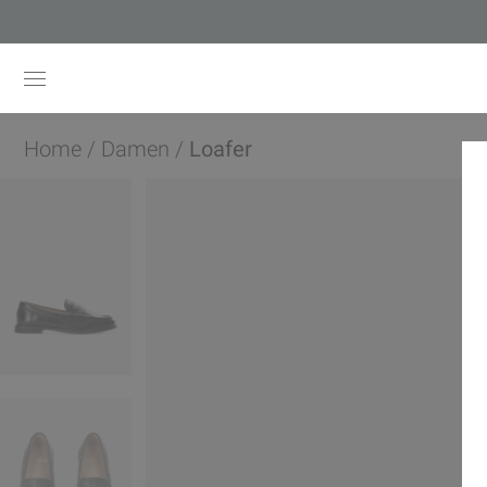
Home
/
Damen
/
Loafer