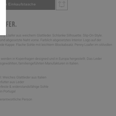
OAFER.
nny Loafer aus weichem Glattleder. Schlanke Silhouette. Slip-On-Style.
d abgesetzte Naht vorne. Farblich abgesetztes Interior. Logo auf der
nde Kappe. Flache Sohle mit leichtem Blockabsatz. Penny Loafer im stilvollen
werden in Kopenhagen designed und in Europa hergestellt. Das Leder
gewählten, familiengeführten Manufakturen in Italien.
: Weiches Glattleder aus Italien
nfutter aus Leder
schfeste & widerstandsfähige Sohle
 in Portugal
Verantwortliche Person