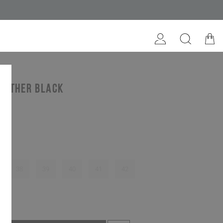
eather black
38
39
40
41
42