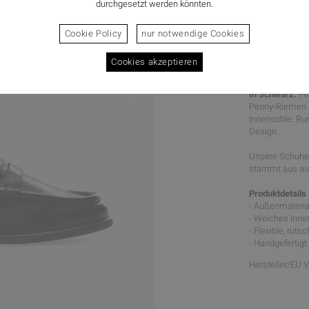
durchgesetzt werden könnten.
Cookie Policy
nur notwendige Cookies
Cookies akzeptieren
URBAN L
In Schwarz.
Pe
Penny-Riemen un
Innensohle. Ru
Design.
Unsere Schuhe 
stammt aus aus
Produktdetails
- Außenmaterial
- Weiches Inne
- Flexible, rut
- Handgefertigt
Hersteller/EU 