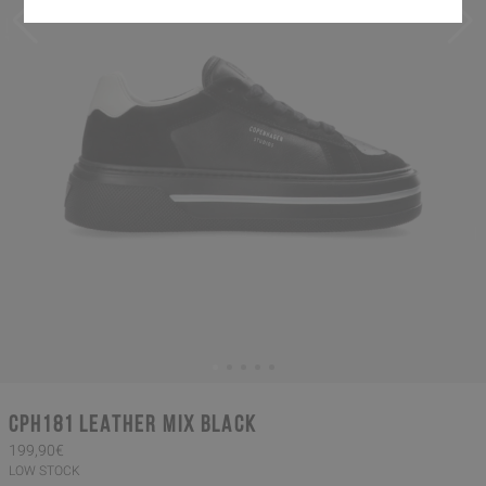
CPH181 leather mix black
199,90€
LOW STOCK