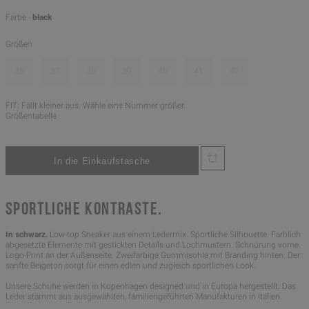
Farbe -
black
Größen
36
37
38
39
40
41
42
FIT: Fällt kleiner aus. Wähle eine Nummer größer.
Größentabelle
SPORTLICHE KONTRASTE.
In schwarz.
Low-top Sneaker aus einem Ledermix. Sportliche Silhouette. Farblich
abgesetzte Elemente mit gestickten Details und Lochmustern. Schnürung vorne.
Logo-Print an der Außenseite. Zweifarbige Gummisohle mit Branding hinten. Der
sanfte Beigeton sorgt für einen edlen und zugleich sportlichen Look.
Unsere Schuhe werden in Kopenhagen designed und in Europa hergestellt. Das
Leder stammt aus ausgewählten, familiengeführten Manufakturen in Italien.