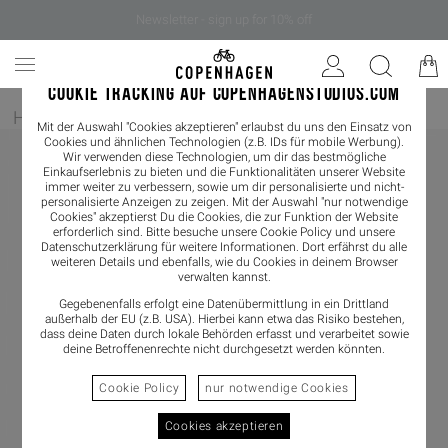
Newsletter - sign up for 10% off
COOKIE TRACKING AUF COPENHAGENSTUDIOS.COM
Home
/
Damen
/
Sneaker
/
Sneaker Low
Mit der Auswahl "Cookies akzeptieren" erlaubst du uns den Einsatz von
Cookies und ähnlichen Technologien (z.B. IDs für mobile Werbung).
Wir verwenden diese Technologien, um dir das bestmögliche
Einkaufserlebnis zu bieten und die Funktionalitäten unserer Website
immer weiter zu verbessern, sowie um dir personalisierte und nicht-
personalisierte Anzeigen zu zeigen. Mit der Auswahl "nur notwendige
Cookies" akzeptierst Du die Cookies, die zur Funktion der Website
erforderlich sind. Bitte besuche unsere Cookie Policy und unsere
Datenschutzerklärung
für weitere Informationen. Dort erfährst du alle
weiteren Details und ebenfalls, wie du Cookies in deinem Browser
verwalten kannst.
Gegebenenfalls erfolgt eine Datenübermittlung in ein Drittland
außerhalb der EU (z.B. USA). Hierbei kann etwa das Risiko bestehen,
dass deine Daten durch lokale Behörden erfasst und verarbeitet sowie
deine Betroffenenrechte nicht durchgesetzt werden könnten.
Cookie Policy
nur notwendige Cookies
Cookies akzeptieren