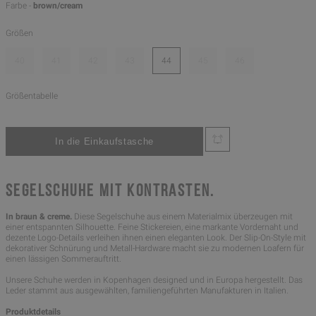
Farbe -
brown/cream
Größen
40
41
42
43
44
45
46
Größentabelle
SEGELSCHUHE MIT KONTRASTEN.
In braun & creme.
Diese Segelschuhe aus einem Materialmix überzeugen mit
einer entspannten Silhouette. Feine Stickereien, eine markante Vordernaht und
dezente Logo-Details verleihen ihnen einen eleganten Look. Der Slip-On-Style mit
dekorativer Schnürung und Metall-Hardware macht sie zu modernen Loafern für
einen lässigen Sommerauftritt.
Unsere Schuhe werden in Kopenhagen designed und in Europa hergestellt. Das
Leder stammt aus ausgewählten, familiengeführten Manufakturen in Italien.
Produktdetails