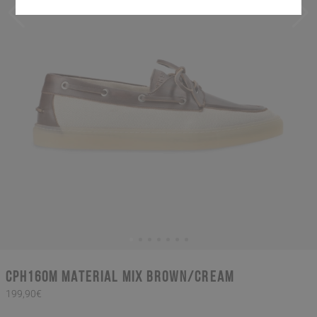
CPH160M material mix brown/cream
199,90€