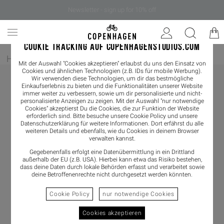
Newsletter - sign up for 10% off
COOKIE TRACKING AUF COPENHAGENSTUDIOS.COM
Home
/
Herren
/
Loafer
Mit der Auswahl "Cookies akzeptieren" erlaubst du uns den Einsatz von
Cookies und ähnlichen Technologien (z.B. IDs für mobile Werbung).
Wir verwenden diese Technologien, um dir das bestmögliche
Einkaufserlebnis zu bieten und die Funktionalitäten unserer Website
immer weiter zu verbessern, sowie um dir personalisierte und nicht-
personalisierte Anzeigen zu zeigen. Mit der Auswahl "nur notwendige
Cookies" akzeptierst Du die Cookies, die zur Funktion der Website
erforderlich sind. Bitte besuche unsere Cookie Policy und unsere
Datenschutzerklärung
für weitere Informationen. Dort erfährst du alle
weiteren Details und ebenfalls, wie du Cookies in deinem Browser
verwalten kannst.
Gegebenenfalls erfolgt eine Datenübermittlung in ein Drittland
außerhalb der EU (z.B. USA). Hierbei kann etwa das Risiko bestehen,
dass deine Daten durch lokale Behörden erfasst und verarbeitet sowie
deine Betroffenenrechte nicht durchgesetzt werden könnten.
Cookie Policy
nur notwendige Cookies
Cookies akzeptieren