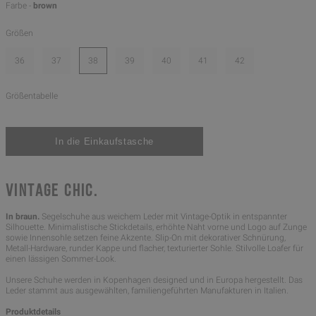
Farbe -
brown
Größen
36
37
38
39
40
41
42
Größentabelle
VINTAGE CHIC.
In braun.
Segelschuhe aus weichem Leder mit Vintage-Optik in entspannter
Silhouette. Minimalistische Stickdetails, erhöhte Naht vorne und Logo auf Zunge
sowie Innensohle setzen feine Akzente. Slip-On mit dekorativer Schnürung,
Metall-Hardware, runder Kappe und flacher, texturierter Sohle. Stilvolle Loafer für
einen lässigen Sommer-Look.
Unsere Schuhe werden in Kopenhagen designed und in Europa hergestellt. Das
Leder stammt aus ausgewählten, familiengeführten Manufakturen in Italien.
Produktdetails