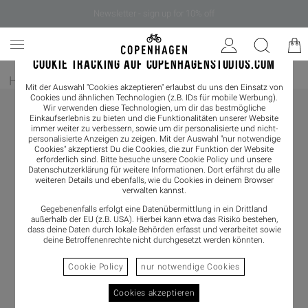
Newsletter - sign up for 10% off
COOKIE TRACKING AUF COPENHAGENSTUDIOS.COM
Home
/
Damen
/
Loafer
Mit der Auswahl "Cookies akzeptieren" erlaubst du uns den Einsatz von
Cookies und ähnlichen Technologien (z.B. IDs für mobile Werbung).
Wir verwenden diese Technologien, um dir das bestmögliche
Einkaufserlebnis zu bieten und die Funktionalitäten unserer Website
immer weiter zu verbessern, sowie um dir personalisierte und nicht-
personalisierte Anzeigen zu zeigen. Mit der Auswahl "nur notwendige
Cookies" akzeptierst Du die Cookies, die zur Funktion der Website
erforderlich sind. Bitte besuche unsere Cookie Policy und unsere
Datenschutzerklärung
für weitere Informationen. Dort erfährst du alle
weiteren Details und ebenfalls, wie du Cookies in deinem Browser
verwalten kannst.
Gegebenenfalls erfolgt eine Datenübermittlung in ein Drittland
außerhalb der EU (z.B. USA). Hierbei kann etwa das Risiko bestehen,
dass deine Daten durch lokale Behörden erfasst und verarbeitet sowie
deine Betroffenenrechte nicht durchgesetzt werden könnten.
Cookie Policy
nur notwendige Cookies
Cookies akzeptieren