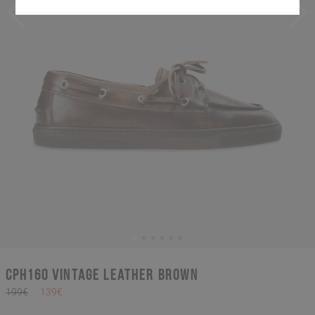
CPH160 vintage leather brown
199€
139€