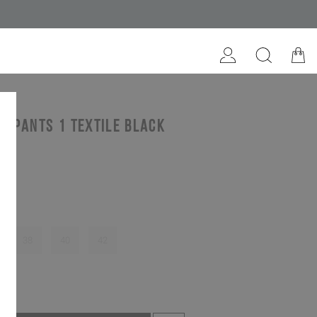
K PANTS 1 textile black
38
40
42