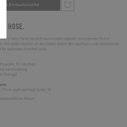
CK HOSE.
 CPH Track Pants besticht durch einen lockeren, entspannten Fit mit
. Der weiße Streifen an den Seiten betont den sportiven Look, während der
 für optimalen Komfort sorgt.
 Polyester, 5% Elasthan
und mit Kordelzug
 in Portugal
form
t 175 cm groß und trägt Größe 36
Verantwortliche Person