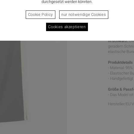
durchgesetzt werden könnten.
Cookie Policy
nur notwendige Cookies
Cookies akzeptieren
CPH TRA
In schwarz.
Die
geradem Schnitt
elastische Bund
Produktdetails
- Material: 95%
- Elastischer B
- Handgefertigt
Größe & Pass
- Das Model is
Hersteller/EU 