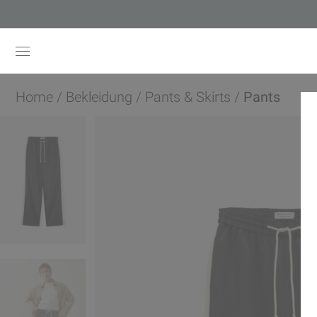
Home
/
Bekleidung
/
Pants & Skirts
/
Pants