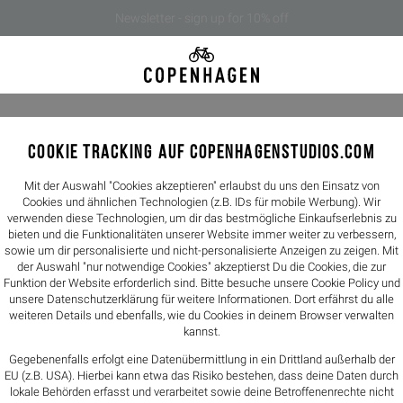
Newsletter - sign up for 10% off
COOKIE TRACKING AUF COPENHAGENSTUDIOS.COM
CPH TRAC
149,00€
Mit der Auswahl "Cookies akzeptieren" erlaubst du uns den Einsatz von
Cookies und ähnlichen Technologien (z.B. IDs für mobile Werbung). Wir
verwenden diese Technologien, um dir das bestmögliche Einkaufserlebnis zu
Farbe -
black
bieten und die Funktionalitäten unserer Website immer weiter zu verbessern,
sowie um dir personalisierte und nicht-personalisierte Anzeigen zu zeigen. Mit
der Auswahl "nur notwendige Cookies" akzeptierst Du die Cookies, die zur
Größen
Funktion der Website erforderlich sind. Bitte besuche unsere Cookie Policy und
unsere
Datenschutzerklärung
für weitere Informationen. Dort erfährst du alle
34
36
weiteren Details und ebenfalls, wie du Cookies in deinem Browser verwalten
kannst.
Größentabelle
Gegebenenfalls erfolgt eine Datenübermittlung in ein Drittland außerhalb der
EU (z.B. USA). Hierbei kann etwa das Risiko bestehen, dass deine Daten durch
lokale Behörden erfasst und verarbeitet sowie deine Betroffenenrechte nicht