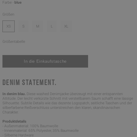
Farbe -
blue
Größen
XS
S
M
L
XL
Größentabelle
DENIM STATEMENT.
In denim blau.
Diese washed Denimjacke überzeugt mit einer entspannten
Attitüde. Der leicht verkürzte Schnitt mit verstellbarem Saum schafft eine lässige
Silhouette. Subtile Details wie das dezente Logopatch, seitliche Taschen und der
silberfarbene Reißverschluss unterstreichen den klaren, skandinavischen
Charakter.
Produktdetails
- Außenmaterial: 100% Baumwolle
- Innenmaterial: 65% Polyester, 35% Baumwolle
- Silberne Hardware