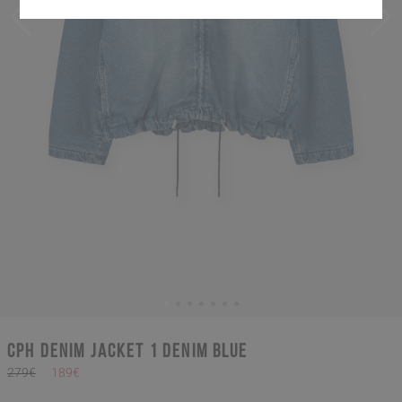
CPH DENIM JACKET 1 denim blue
279€
189€