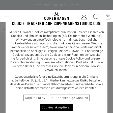
Newsletter - sign up for 10% off
COOKIE TRACKING AUF COPENHAGENSTUDIOS.COM
Home
/
Bekleidung
/
Coats & Jackets
/
Jacket
Mit der Auswahl "Cookies akzeptieren" erlaubst du uns den Einsatz von
Cookies und ähnlichen Technologien (z.B. IDs für mobile Werbung).
Wir verwenden diese Technologien, um dir das bestmögliche
Einkaufserlebnis zu bieten und die Funktionalitäten unserer Website
immer weiter zu verbessern, sowie um dir personalisierte und nicht-
personalisierte Anzeigen zu zeigen. Mit der Auswahl "nur notwendige
Cookies" akzeptierst Du die Cookies, die zur Funktion der Website
erforderlich sind. Bitte besuche unsere Cookie Policy und unsere
Datenschutzerklärung
für weitere Informationen. Dort erfährst du alle
weiteren Details und ebenfalls, wie du Cookies in deinem Browser
verwalten kannst.
Gegebenenfalls erfolgt eine Datenübermittlung in ein Drittland
außerhalb der EU (z.B. USA). Hierbei kann etwa das Risiko bestehen,
dass deine Daten durch lokale Behörden erfasst und verarbeitet sowie
deine Betroffenenrechte nicht durchgesetzt werden könnten.
Cookie Policy
nur notwendige Cookies
Cookies akzeptieren