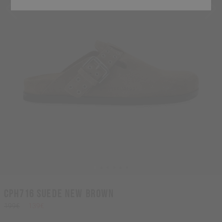
CPH716 suede new brown
199€
139€