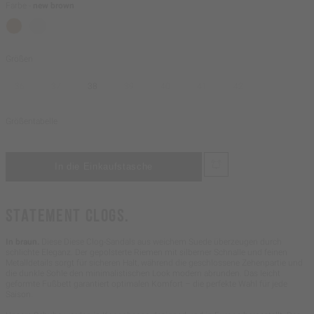
Farbe -
new brown
Größen
36
37
38
39
40
41
42
Größentabelle
STATEMENT CLOGS.
In braun.
Diese Diese Clog-Sandals aus weichem Suede überzeugen durch
schlichte Eleganz. Der gepolsterte Riemen mit silberner Schnalle und feinen
Metalldetails sorgt für sicheren Halt, während die geschlossene Zehenpartie und
die dunkle Sohle den minimalistischen Look modern abrunden. Das leicht
geformte Fußbett garantiert optimalen Komfort – die perfekte Wahl für jede
Saison.