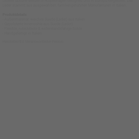
Unsere Schuhe werden in Kopenhagen designed und in Europa hergestellt. Das
Leder stammt aus ausgewählten, familiengeführten Manufakturen in Italien.
Produktdetails
- Außenmaterial: weiches Suede (Leder) aus Italien
- Gepolsterte Innensohle aus Suede (Leder)
- Flexible, rutschfeste & widerstandsfähige Sohle
- Handgefertigt in Italien
Hersteller/EU Verantwortliche Person