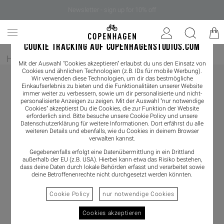
Newsletter - sign up for 10% off
COOKIE TRACKING AUF COPENHAGENSTUDIOS.COM
Home
/
Herren
/
Sneaker
Mit der Auswahl "Cookies akzeptieren" erlaubst du uns den Einsatz von
Cookies und ähnlichen Technologien (z.B. IDs für mobile Werbung).
Wir verwenden diese Technologien, um dir das bestmögliche
Einkaufserlebnis zu bieten und die Funktionalitäten unserer Website
immer weiter zu verbessern, sowie um dir personalisierte und nicht-
personalisierte Anzeigen zu zeigen. Mit der Auswahl "nur notwendige
Cookies" akzeptierst Du die Cookies, die zur Funktion der Website
erforderlich sind. Bitte besuche unsere Cookie Policy und unsere
Datenschutzerklärung
für weitere Informationen. Dort erfährst du alle
weiteren Details und ebenfalls, wie du Cookies in deinem Browser
verwalten kannst.
Gegebenenfalls erfolgt eine Datenübermittlung in ein Drittland
außerhalb der EU (z.B. USA). Hierbei kann etwa das Risiko bestehen,
dass deine Daten durch lokale Behörden erfasst und verarbeitet sowie
deine Betroffenenrechte nicht durchgesetzt werden könnten.
Cookie Policy
nur notwendige Cookies
Cookies akzeptieren