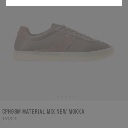
CPH98M material mix new mokka
169,90€