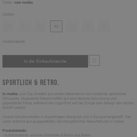
Farbe -
new mokka
Größen
40
41
42
43
44
45
46
Größentabelle
SPORTLICH & RETRO.
In mokka.
Low-Top Sneaker aus einem Materialmix mit moderner, sportlicher
Silhouette. Abgesetzte Details treffen auf eine dezente Schnürung und
gepolsterter Ferse, während der Logo-Print auf der Zunge dem Design den letzten
Schliff verleiht.
Unsere Schuhe werden in Kopenhagen designed und in Europa hergestellt. Das
Leder stammt aus ausgewählten, familiengeführten Manufakturen in Italien.
Produktdetails
- Außenmaterial: weiches Glattleder & Nylon aus Italien