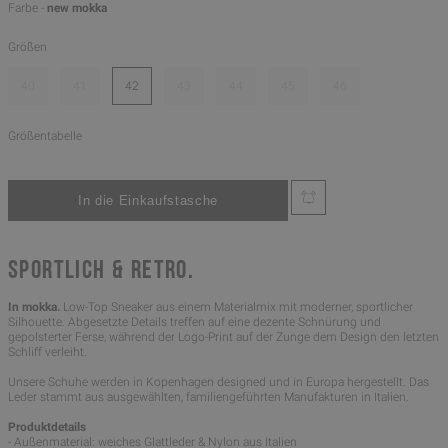
Farbe -
new mokka
Größen
40
41
42
43
44
45
46
Größentabelle
SPORTLICH & RETRO.
In mokka.
Low-Top Sneaker aus einem Materialmix mit moderner, sportlicher
Silhouette. Abgesetzte Details treffen auf eine dezente Schnürung und
gepolsterter Ferse, während der Logo-Print auf der Zunge dem Design den letzten
Schliff verleiht.
Unsere Schuhe werden in Kopenhagen designed und in Europa hergestellt. Das
Leder stammt aus ausgewählten, familiengeführten Manufakturen in Italien.
Produktdetails
- Außenmaterial: weiches Glattleder & Nylon aus Italien