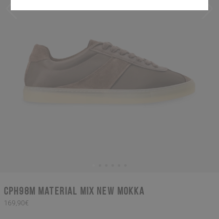
CPH98M material mix new mokka
169,90€