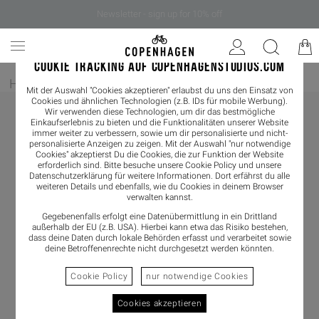
Newsletter - sign up for 10% off
COOKIE TRACKING AUF COPENHAGENSTUDIOS.COM
Home
/
Herren
/
Sneaker
Mit der Auswahl "Cookies akzeptieren" erlaubst du uns den Einsatz von
Cookies und ähnlichen Technologien (z.B. IDs für mobile Werbung).
Wir verwenden diese Technologien, um dir das bestmögliche
Einkaufserlebnis zu bieten und die Funktionalitäten unserer Website
immer weiter zu verbessern, sowie um dir personalisierte und nicht-
personalisierte Anzeigen zu zeigen. Mit der Auswahl "nur notwendige
Cookies" akzeptierst Du die Cookies, die zur Funktion der Website
erforderlich sind. Bitte besuche unsere Cookie Policy und unsere
Datenschutzerklärung
für weitere Informationen. Dort erfährst du alle
weiteren Details und ebenfalls, wie du Cookies in deinem Browser
verwalten kannst.
Gegebenenfalls erfolgt eine Datenübermittlung in ein Drittland
außerhalb der EU (z.B. USA). Hierbei kann etwa das Risiko bestehen,
dass deine Daten durch lokale Behörden erfasst und verarbeitet sowie
deine Betroffenenrechte nicht durchgesetzt werden könnten.
Cookie Policy
nur notwendige Cookies
Cookies akzeptieren