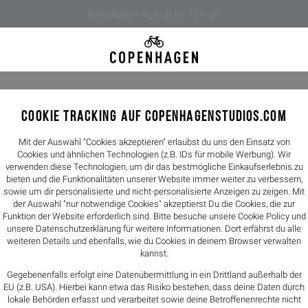
Newsletter - sign up for 10% off
COOKIE TRACKING AUF COPENHAGENSTUDIOS.COM
CPH98 ma
159,90€
Mit der Auswahl "Cookies akzeptieren" erlaubst du uns den Einsatz von
Cookies und ähnlichen Technologien (z.B. IDs für mobile Werbung). Wir
verwenden diese Technologien, um dir das bestmögliche Einkaufserlebnis zu
Farbe -
leo/whi
bieten und die Funktionalitäten unserer Website immer weiter zu verbessern,
sowie um dir personalisierte und nicht-personalisierte Anzeigen zu zeigen. Mit
der Auswahl "nur notwendige Cookies" akzeptierst Du die Cookies, die zur
Funktion der Website erforderlich sind. Bitte besuche unsere Cookie Policy und
unsere
Datenschutzerklärung
für weitere Informationen. Dort erfährst du alle
Größen
weiteren Details und ebenfalls, wie du Cookies in deinem Browser verwalten
kannst.
36
37
Gegebenenfalls erfolgt eine Datenübermittlung in ein Drittland außerhalb der
EU (z.B. USA). Hierbei kann etwa das Risiko bestehen, dass deine Daten durch
Größentabelle
lokale Behörden erfasst und verarbeitet sowie deine Betroffenenrechte nicht