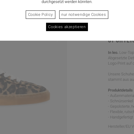
durchgesetzt werden könnten.
Cookie Policy
nur notwendige Cookies
Cookies akzeptieren
SPORTLI
In leo.
Low-Top 
Abgesetzte Deta
Logo-Print auf 
Unsere Schuhe 
stammt aus aus
Produktdetails
- Außenmaterial
- Schnürsenke
- Gepolsterte,
- Flexible, rut
- Handgefertigt
Hersteller/EU 