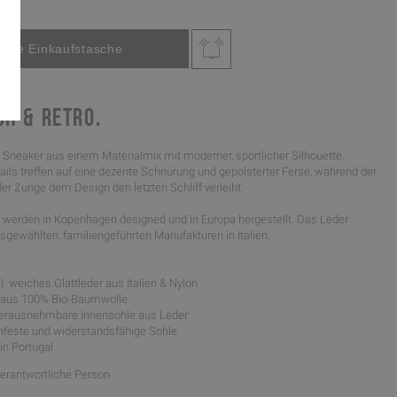
CH & RETRO.
Sneaker aus einem Materialmix mit moderner, sportlicher Silhouette.
ils treffen auf eine dezente Schnürung und gepolsterter Ferse, während der
der Zunge dem Design den letzten Schliff verleiht.
werden in Kopenhagen designed und in Europa hergestellt. Das Leder
gewählten, familiengeführten Manufakturen in Italien.
: weiches Glattleder aus Italien & Nylon
l aus 100% Bio-Baumwolle
 herausnehmbare Innensohle aus Leder
schfeste und widerstandsfähige Sohle
 in Portugal
Verantwortliche Person