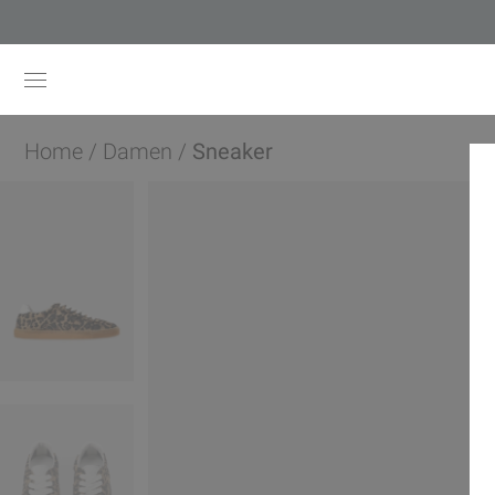
Home
/
Damen
/
Sneaker