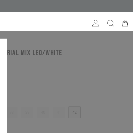
terial mix leo/white
te
38
39
40
41
42