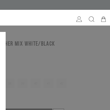
ather mix white/black
lack
38
39
40
41
42