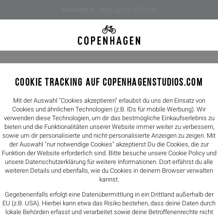
Newsletter - sign up for 10% off
COOKIE TRACKING AUF COPENHAGENSTUDIOS.COM
CPH90 le
199,90€
Mit der Auswahl "Cookies akzeptieren" erlaubst du uns den Einsatz von
Cookies und ähnlichen Technologien (z.B. IDs für mobile Werbung). Wir
verwenden diese Technologien, um dir das bestmögliche Einkaufserlebnis zu
Farbe -
white/b
bieten und die Funktionalitäten unserer Website immer weiter zu verbessern,
sowie um dir personalisierte und nicht-personalisierte Anzeigen zu zeigen. Mit
der Auswahl "nur notwendige Cookies" akzeptierst Du die Cookies, die zur
Größen
Funktion der Website erforderlich sind. Bitte besuche unsere Cookie Policy und
unsere
Datenschutzerklärung
für weitere Informationen. Dort erfährst du alle
36
37
weiteren Details und ebenfalls, wie du Cookies in deinem Browser verwalten
kannst.
Größentabelle
Gegebenenfalls erfolgt eine Datenübermittlung in ein Drittland außerhalb der
EU (z.B. USA). Hierbei kann etwa das Risiko bestehen, dass deine Daten durch
lokale Behörden erfasst und verarbeitet sowie deine Betroffenenrechte nicht