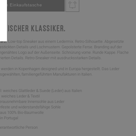
AVISCHER KLASSIKER.
arz.
Low-top Sneaker aus einem Ledermix. Retro-Silhouette. Abgesetzte
estickten Details und Lochmustern. Gepolsterte Ferse. Branding auf der
genähtes Logo auf der Außenseite. Schnürung vorne. Runde Kappe. Flache
rierten Details. Retro-Sneaker mit ausdrucksstarken Details.
werden in Kopenhagen designed und in Europa hergestellt. Das Leder
gewählten, familiengeführten Manufakturen in Italien.
: weiches Glattleder & Suede (Leder) aus Italien
: weiches Leder & Textil
 herausnehmbare Innensohle aus Leder
schfeste und widerstandsfähige Sohle
l aus 100% Bio-Baumwolle
 in Portugal
Verantwortliche Person