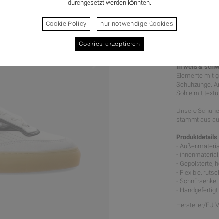
durchgesetzt werden könnten.
Cookie Policy
nur notwendige Cookies
Cookies akzeptieren
SKANDIN
In weiß & schw
Elemente mit g
Schuhzunge. An
Sohle mit textu
Unsere Schuhe 
stammt aus aus
Produktdetails
- Außenmaterial
- Innenmaterial
- Gepolsterte,
- Flexible, rut
- Schnürsenke
- Handgefertigt
Hersteller/EU 