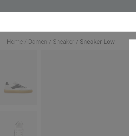
Home
/
Damen
/
Sneaker
/
Sneaker Low