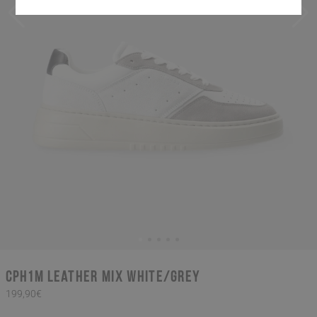
CPH1M leather mix white/grey
199,90€