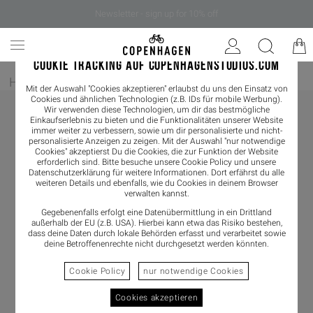
Newsletter - sign up for 10% off
COOKIE TRACKING AUF COPENHAGENSTUDIOS.COM
Home
/
Herren
/
Sneaker
/
Sneaker Low
Mit der Auswahl "Cookies akzeptieren" erlaubst du uns den Einsatz von
Cookies und ähnlichen Technologien (z.B. IDs für mobile Werbung).
Wir verwenden diese Technologien, um dir das bestmögliche
Einkaufserlebnis zu bieten und die Funktionalitäten unserer Website
immer weiter zu verbessern, sowie um dir personalisierte und nicht-
personalisierte Anzeigen zu zeigen. Mit der Auswahl "nur notwendige
Cookies" akzeptierst Du die Cookies, die zur Funktion der Website
erforderlich sind. Bitte besuche unsere Cookie Policy und unsere
Datenschutzerklärung
für weitere Informationen. Dort erfährst du alle
weiteren Details und ebenfalls, wie du Cookies in deinem Browser
verwalten kannst.
Gegebenenfalls erfolgt eine Datenübermittlung in ein Drittland
außerhalb der EU (z.B. USA). Hierbei kann etwa das Risiko bestehen,
dass deine Daten durch lokale Behörden erfasst und verarbeitet sowie
deine Betroffenenrechte nicht durchgesetzt werden könnten.
Cookie Policy
nur notwendige Cookies
Cookies akzeptieren