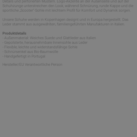
Details und perforierten Mustern. Logo-Akzente an der Außenseite und auf der
Schuhzunge unterstreichen den Look, während Schnürung, runde Kappe und die
sportliche „Scooter“-Sohle mit leichtem Profil für Komfort und Dynamik sorgen.
Unsere Schuhe werden in Kopenhagen designt und in Europa hergestellt. Das
Leder stammt aus ausgewählten, familiengeführten Manufakturen in Italien.
Produktdetails
- Außenmaterial: Weiches Suede und Glattleder aus Italien
- Gepolsterte, herausnehmbare Innensohle aus Leder
- Flexible, leichte und widerstandsfähige Sohle
- Schnürsenkel aus Bio-Baumwolle
- Handgefertigt in Portugal
Hersteller/EU Verantwortliche Person