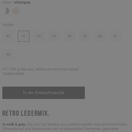
Farbe -
white/grey
Größen
40
41
42
43
44
45
46
47
48
FIT: Fällt größer aus. Wähle eine Nummer kleiner.
Größentabelle
RETRO LEDERMIX.
In weiß & grau.
Die Low-Top Sneaker aus Ledermix greifen eine sportliche Retro-
Silhouette auf und kombinieren sie mit abgesetzten Elementen, gestickten