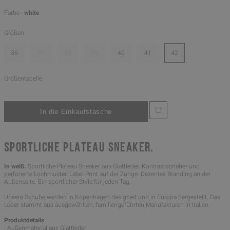
Farbe -
white
Größen
36
37
38
39
40
41
42
Größentabelle
SPORTLICHE PLATEAU SNEAKER.
In weiß.
Sportliche Plateau Sneaker aus Glattleder. Kontrastabnäher und
perforierte Lochmuster. Label-Print auf der Zunge. Dezentes Branding an der
Außenseite. Ein sportlicher Style für jeden Tag.
Unsere Schuhe werden in Kopenhagen designed und in Europa hergestellt. Das
Leder stammt aus ausgewählten, familiengeführten Manufakturen in Italien.
Produktdetails
- Außenmaterial aus Glattleder