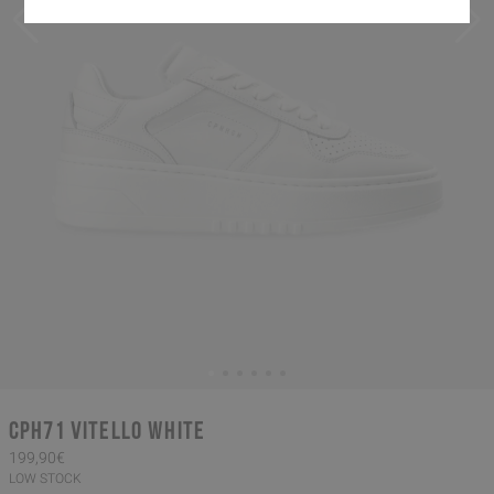
CPH71 vitello white
199,90€
LOW STOCK