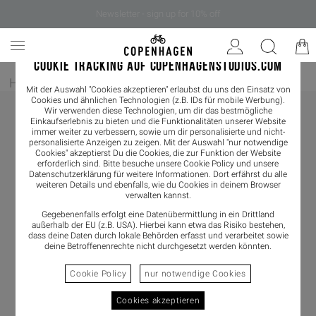
Newsletter - sign up for 10% off
COOKIE TRACKING AUF COPENHAGENSTUDIOS.COM
Home
/
Damen
/
Sneaker
/
Sneaker Low
Mit der Auswahl "Cookies akzeptieren" erlaubst du uns den Einsatz von
Cookies und ähnlichen Technologien (z.B. IDs für mobile Werbung).
Wir verwenden diese Technologien, um dir das bestmögliche
Einkaufserlebnis zu bieten und die Funktionalitäten unserer Website
immer weiter zu verbessern, sowie um dir personalisierte und nicht-
personalisierte Anzeigen zu zeigen. Mit der Auswahl "nur notwendige
Cookies" akzeptierst Du die Cookies, die zur Funktion der Website
erforderlich sind. Bitte besuche unsere Cookie Policy und unsere
Datenschutzerklärung
für weitere Informationen. Dort erfährst du alle
weiteren Details und ebenfalls, wie du Cookies in deinem Browser
verwalten kannst.
Gegebenenfalls erfolgt eine Datenübermittlung in ein Drittland
außerhalb der EU (z.B. USA). Hierbei kann etwa das Risiko bestehen,
dass deine Daten durch lokale Behörden erfasst und verarbeitet sowie
deine Betroffenenrechte nicht durchgesetzt werden könnten.
Cookie Policy
nur notwendige Cookies
Cookies akzeptieren