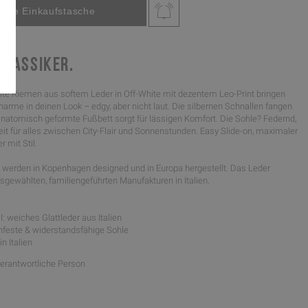
KLASSIKER.
ite Riemen aus softem Leder in Off-White mit dezentem Leo-Print bringen
harme in deinen Look – edgy, aber nicht laut. Die silbernen Schnallen fangen
anatomisch geformte Fußbett sorgt für lässigen Komfort. Die Sohle? Federnd,
reit für alles zwischen City-Flair und Sonnenstunden. Easy Slide-on, maximaler
r mit Stil.
werden in Kopenhagen designed und in Europa hergestellt. Das Leder
gewählten, familiengeführten Manufakturen in Italien.
: weiches Glattleder aus Italien
schfeste & widerstandsfähige Sohle
in Italien
Verantwortliche Person