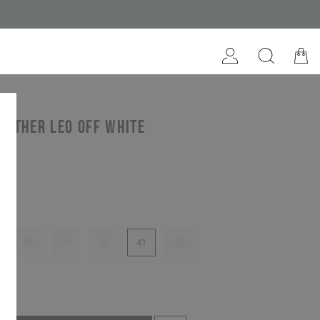
eather leo off white
te
38
39
40
41
42