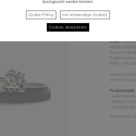
durchgesetzt werden könnten.
Cookie Policy
nur notwendige Cookies
Cookies akzeptieren
WILDER 
In leo.
Zwei bre
subtilen Wild-C
das Licht, das 
flexibel und be
Style – wild, abe
Unsere Schuhe 
stammt aus aus
Produktdetails
- Außenmaterial
- Flexible, rut
- Handgefertigt 
Hersteller/EU 