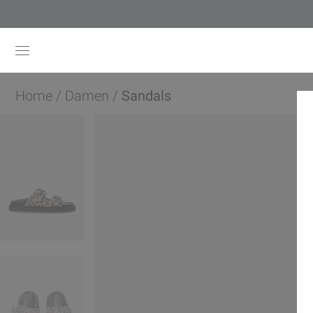
Home
/
Damen
/
Sandals