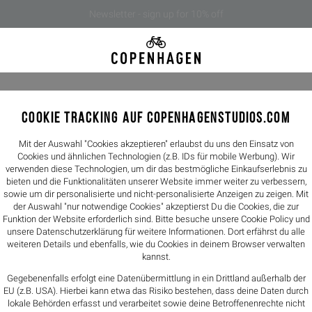
Newsletter - sign up for 10% off
COOKIE TRACKING AUF COPENHAGENSTUDIOS.COM
CPH701 l
189,90€
Mit der Auswahl "Cookies akzeptieren" erlaubst du uns den Einsatz von
Cookies und ähnlichen Technologien (z.B. IDs für mobile Werbung). Wir
verwenden diese Technologien, um dir das bestmögliche Einkaufserlebnis zu
Farbe -
off whi
bieten und die Funktionalitäten unserer Website immer weiter zu verbessern,
sowie um dir personalisierte und nicht-personalisierte Anzeigen zu zeigen. Mit
der Auswahl "nur notwendige Cookies" akzeptierst Du die Cookies, die zur
Größen
Funktion der Website erforderlich sind. Bitte besuche unsere Cookie Policy und
unsere
Datenschutzerklärung
für weitere Informationen. Dort erfährst du alle
36
37
weiteren Details und ebenfalls, wie du Cookies in deinem Browser verwalten
kannst.
Größentabelle
Gegebenenfalls erfolgt eine Datenübermittlung in ein Drittland außerhalb der
EU (z.B. USA). Hierbei kann etwa das Risiko bestehen, dass deine Daten durch
lokale Behörden erfasst und verarbeitet sowie deine Betroffenenrechte nicht