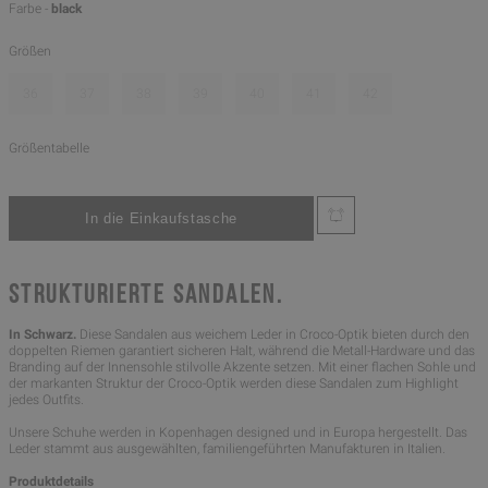
Farbe -
black
Größen
36
37
38
39
40
41
42
Größentabelle
STRUKTURIERTE SANDALEN.
In Schwarz.
Diese Sandalen aus weichem Leder in Croco-Optik bieten durch den
doppelten Riemen garantiert sicheren Halt, während die Metall-Hardware und das
Branding auf der Innensohle stilvolle Akzente setzen. Mit einer flachen Sohle und
der markanten Struktur der Croco-Optik werden diese Sandalen zum Highlight
jedes Outfits.
Unsere Schuhe werden in Kopenhagen designed und in Europa hergestellt. Das
Leder stammt aus ausgewählten, familiengeführten Manufakturen in Italien.
Produktdetails