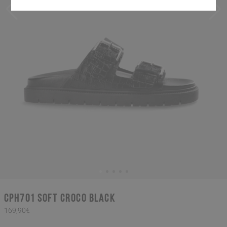
CPH701 soft croco black
169,90€