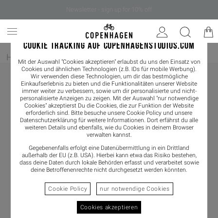
Newsletter - sign up for 10% off
COOKIE TRACKING AUF COPENHAGENSTUDIOS.COM
Home
/
Damen
/
Sandals
Mit der Auswahl "Cookies akzeptieren" erlaubst du uns den Einsatz von
Cookies und ähnlichen Technologien (z.B. IDs für mobile Werbung).
Wir verwenden diese Technologien, um dir das bestmögliche
Einkaufserlebnis zu bieten und die Funktionalitäten unserer Website
immer weiter zu verbessern, sowie um dir personalisierte und nicht-
personalisierte Anzeigen zu zeigen. Mit der Auswahl "nur notwendige
Cookies" akzeptierst Du die Cookies, die zur Funktion der Website
erforderlich sind. Bitte besuche unsere Cookie Policy und unsere
Datenschutzerklärung
für weitere Informationen. Dort erfährst du alle
weiteren Details und ebenfalls, wie du Cookies in deinem Browser
verwalten kannst.
Gegebenenfalls erfolgt eine Datenübermittlung in ein Drittland
außerhalb der EU (z.B. USA). Hierbei kann etwa das Risiko bestehen,
dass deine Daten durch lokale Behörden erfasst und verarbeitet sowie
deine Betroffenenrechte nicht durchgesetzt werden könnten.
Cookie Policy
nur notwendige Cookies
Cookies akzeptieren