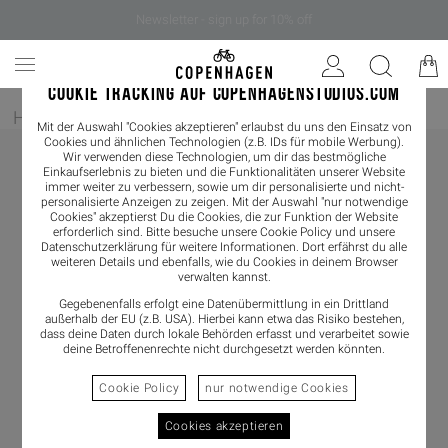
Newsletter - sign up for 10% off
COOKIE TRACKING AUF COPENHAGENSTUDIOS.COM
Home
/
Damen
/
Sandals
Mit der Auswahl "Cookies akzeptieren" erlaubst du uns den Einsatz von
Cookies und ähnlichen Technologien (z.B. IDs für mobile Werbung).
Wir verwenden diese Technologien, um dir das bestmögliche
Einkaufserlebnis zu bieten und die Funktionalitäten unserer Website
immer weiter zu verbessern, sowie um dir personalisierte und nicht-
personalisierte Anzeigen zu zeigen. Mit der Auswahl "nur notwendige
Cookies" akzeptierst Du die Cookies, die zur Funktion der Website
erforderlich sind. Bitte besuche unsere Cookie Policy und unsere
Datenschutzerklärung
für weitere Informationen. Dort erfährst du alle
weiteren Details und ebenfalls, wie du Cookies in deinem Browser
verwalten kannst.
Gegebenenfalls erfolgt eine Datenübermittlung in ein Drittland
außerhalb der EU (z.B. USA). Hierbei kann etwa das Risiko bestehen,
dass deine Daten durch lokale Behörden erfasst und verarbeitet sowie
deine Betroffenenrechte nicht durchgesetzt werden könnten.
Cookie Policy
nur notwendige Cookies
Cookies akzeptieren