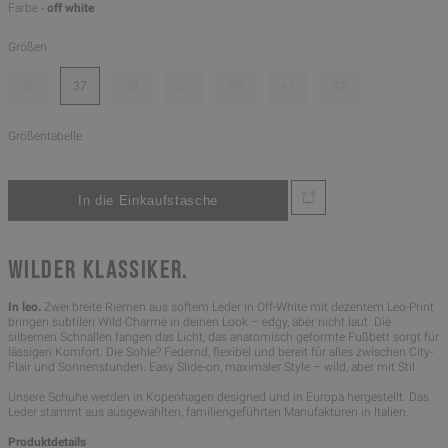
Farbe -
off white
Größen
36
37
38
39
40
41
42
Größentabelle
WILDER KLASSIKER.
In leo.
Zwei breite Riemen aus softem Leder in Off-White mit dezentem Leo-Print
bringen subtilen Wild-Charme in deinen Look – edgy, aber nicht laut. Die
silbernen Schnallen fangen das Licht, das anatomisch geformte Fußbett sorgt für
lässigen Komfort. Die Sohle? Federnd, flexibel und bereit für alles zwischen City-
Flair und Sonnenstunden. Easy Slide-on, maximaler Style – wild, aber mit Stil.
Unsere Schuhe werden in Kopenhagen designed und in Europa hergestellt. Das
Leder stammt aus ausgewählten, familiengeführten Manufakturen in Italien.
Produktdetails