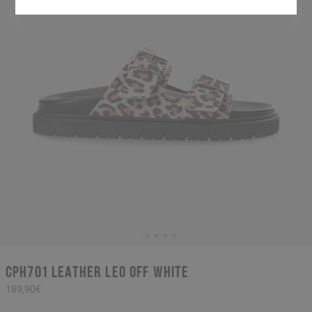
CPH701 leather leo off white
189,90€