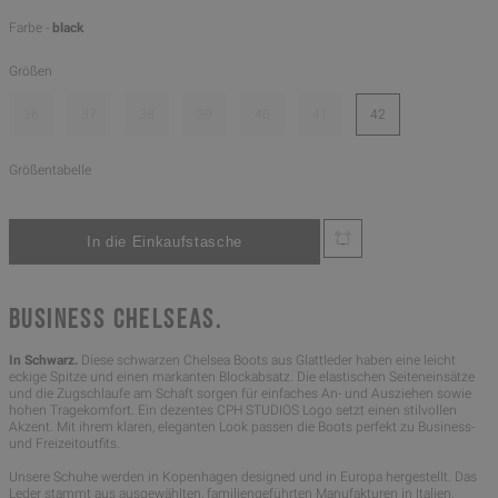
Farbe -
black
Größen
36
37
38
39
40
41
42
Größentabelle
BUSINESS CHELSEAS.
In Schwarz.
Diese schwarzen Chelsea Boots aus Glattleder haben eine leicht
eckige Spitze und einen markanten Blockabsatz. Die elastischen Seiteneinsätze
und die Zugschlaufe am Schaft sorgen für einfaches An- und Ausziehen sowie
hohen Tragekomfort. Ein dezentes CPH STUDIOS Logo setzt einen stilvollen
Akzent. Mit ihrem klaren, eleganten Look passen die Boots perfekt zu Business-
und Freizeitoutfits.
Unsere Schuhe werden in Kopenhagen designed und in Europa hergestellt. Das
Leder stammt aus ausgewählten, familiengeführten Manufakturen in Italien.