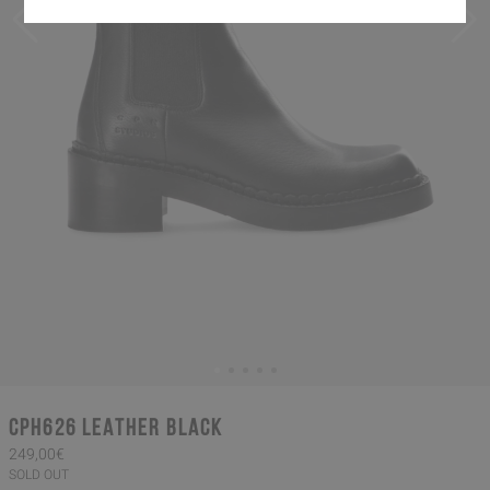
CPH626 leather black
249,00€
SOLD OUT