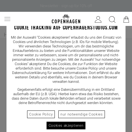
Newsletter - sign up for 10% off
COOKIE TRACKING AUF COPENHAGENSTUDIOS.COM
Home
/
Damen
/
Boots
/
Chelseaboot
Mit der Auswahl "Cookies akzeptieren" erlaubst du uns den Einsatz von
Cookies und ähnlichen Technologien (z.B. IDs für mobile Werbung).
Wir verwenden diese Technologien, um dir das bestmögliche
Einkaufserlebnis zu bieten und die Funktionalitäten unserer Website
immer weiter zu verbessern, sowie um dir personalisierte und nicht-
personalisierte Anzeigen zu zeigen. Mit der Auswahl "nur notwendige
Cookies" akzeptierst Du die Cookies, die zur Funktion der Website
erforderlich sind. Bitte besuche unsere Cookie Policy und unsere
Datenschutzerklärung
für weitere Informationen. Dort erfährst du alle
weiteren Details und ebenfalls, wie du Cookies in deinem Browser
verwalten kannst.
Gegebenenfalls erfolgt eine Datenübermittlung in ein Drittland
außerhalb der EU (z.B. USA). Hierbei kann etwa das Risiko bestehen,
dass deine Daten durch lokale Behörden erfasst und verarbeitet sowie
deine Betroffenenrechte nicht durchgesetzt werden könnten.
Cookie Policy
nur notwendige Cookies
Cookies akzeptieren