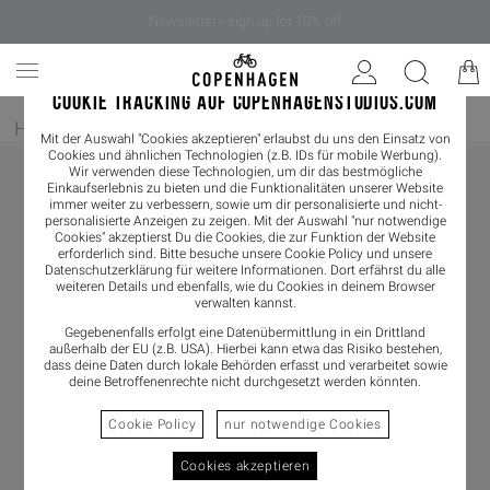
Newsletter - sign up for 10% off
COOKIE TRACKING AUF COPENHAGENSTUDIOS.COM
Home
/
Damen
/
Loafer
Mit der Auswahl "Cookies akzeptieren" erlaubst du uns den Einsatz von
Cookies und ähnlichen Technologien (z.B. IDs für mobile Werbung).
Wir verwenden diese Technologien, um dir das bestmögliche
Einkaufserlebnis zu bieten und die Funktionalitäten unserer Website
immer weiter zu verbessern, sowie um dir personalisierte und nicht-
personalisierte Anzeigen zu zeigen. Mit der Auswahl "nur notwendige
Cookies" akzeptierst Du die Cookies, die zur Funktion der Website
erforderlich sind. Bitte besuche unsere Cookie Policy und unsere
Datenschutzerklärung
für weitere Informationen. Dort erfährst du alle
weiteren Details und ebenfalls, wie du Cookies in deinem Browser
verwalten kannst.
Gegebenenfalls erfolgt eine Datenübermittlung in ein Drittland
außerhalb der EU (z.B. USA). Hierbei kann etwa das Risiko bestehen,
dass deine Daten durch lokale Behörden erfasst und verarbeitet sowie
deine Betroffenenrechte nicht durchgesetzt werden könnten.
Cookie Policy
nur notwendige Cookies
Cookies akzeptieren