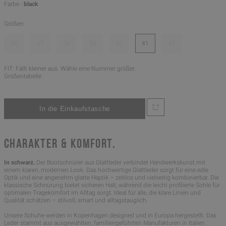
Farbe -
black
Größen
36
37
38
39
40
41
42
FIT: Fällt kleiner aus. Wähle eine Nummer größer.
Größentabelle
CHARAKTER & KOMFORT.
In schwarz.
Der Bootschnürer aus Glattleder verbindet Handwerkskunst mit
einem klaren, modernen Look. Das hochwertige Glattleder sorgt für eine edle
Optik und eine angenehm glatte Haptik – zeitlos und vielseitig kombinierbar. Die
klassische Schnürung bietet sicheren Halt, während die leicht profilierte Sohle für
optimalen Tragekomfort im Alltag sorgt. Ideal für alle, die klare Linien und
Qualität schätzen – stilvoll, smart und alltagstauglich.
Unsere Schuhe werden in Kopenhagen designed und in Europa hergestellt. Das
Leder stammt aus ausgewählten, familiengeführten Manufakturen in Italien.