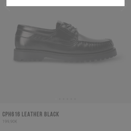
CPH616 leather black
199,90€