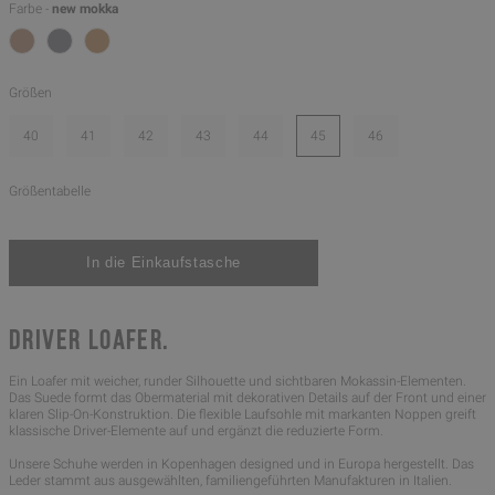
Farbe -
new mokka
Größen
40
41
42
43
44
45
46
Größentabelle
DRIVER LOAFER.
Ein Loafer mit weicher, runder Silhouette und sichtbaren Mokassin-Elementen.
Das Suede formt das Obermaterial mit dekorativen Details auf der Front und einer
klaren Slip-On-Konstruktion. Die flexible Laufsohle mit markanten Noppen greift
klassische Driver-Elemente auf und ergänzt die reduzierte Form.
Unsere Schuhe werden in Kopenhagen designed und in Europa hergestellt. Das
Leder stammt aus ausgewählten, familiengeführten Manufakturen in Italien.