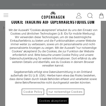
Newsletter - sign up for 10% off
COOKIE TRACKING AUF COPENHAGENSTUDIOS.COM
Home
/
Herren
/
Loafer
Mit der Auswahl "Cookies akzeptieren" erlaubst du uns den Einsatz von
Cookies und ähnlichen Technologien (z.B. IDs für mobile Werbung).
Wir verwenden diese Technologien, um dir das bestmögliche
Einkaufserlebnis zu bieten und die Funktionalitäten unserer Website
immer weiter zu verbessern, sowie um dir personalisierte und nicht-
personalisierte Anzeigen zu zeigen. Mit der Auswahl "nur notwendige
Cookies" akzeptierst Du die Cookies, die zur Funktion der Website
erforderlich sind. Bitte besuche unsere Cookie Policy und unsere
Datenschutzerklärung
für weitere Informationen. Dort erfährst du alle
weiteren Details und ebenfalls, wie du Cookies in deinem Browser
verwalten kannst.
Gegebenenfalls erfolgt eine Datenübermittlung in ein Drittland
außerhalb der EU (z.B. USA). Hierbei kann etwa das Risiko bestehen,
dass deine Daten durch lokale Behörden erfasst und verarbeitet sowie
deine Betroffenenrechte nicht durchgesetzt werden könnten.
Cookie Policy
nur notwendige Cookies
Cookies akzeptieren