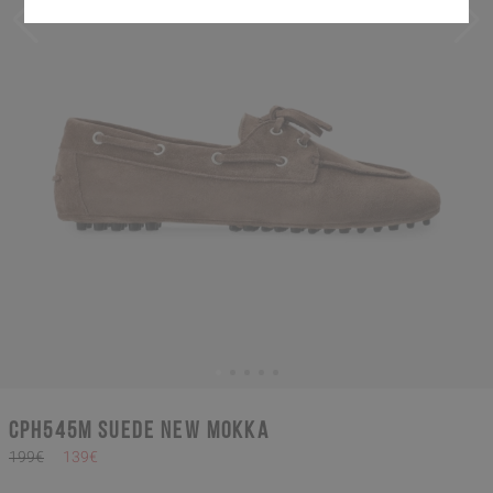
CPH545M suede new mokka
199€
139€